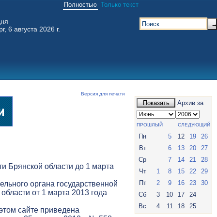
Полностью
Только текст
дня
г, 6 августа 2026 г.
Версия для печати
Показать
Архив за
ПРОШЛЫЙ
СЛЕДУЮЩИЙ
Пн
5
12
19
26
Вт
6
13
20
27
Ср
7
14
21
28
и Брянской области до 1 марта
Чт
1
8
15
22
29
Пт
2
9
16
23
30
ельного органа государственной
 области от 1 марта 2013 года
Сб
3
10
17
24
Вс
4
11
18
25
 этом сайте приведена