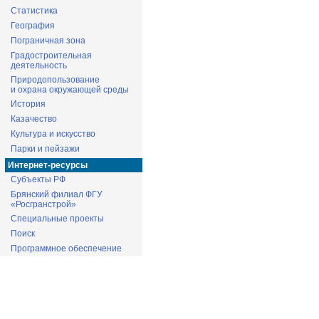
Статистика
География
Пограничная зона
Градостроительная
деятельность
Природопользование
и охрана окружающей среды
История
Казачество
Культура и искусство
Парки и пейзажи
Интернет-ресурсы
Субъекты РФ
Брянский филиал ФГУ
«Росгранстрой»
Специальные проекты
Поиск
Программное обеспечение