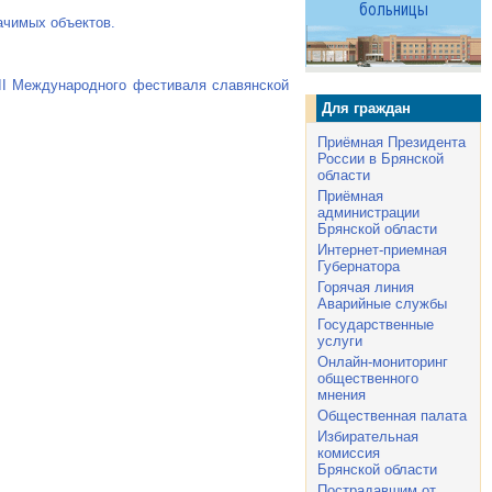
ачимых объектов.
 II Международного фестиваля славянской
Для граждан
Приёмная Президента
России в Брянской
области
Приёмная
администрации
Брянской области
Интернет-приемная
Губернатора
Горячая линия
Аварийные службы
Государственные
услуги
Онлайн-мониторинг
общественного
мнения
Общественная палата
Избирательная
комиссия
Брянской области
Пострадавшим от