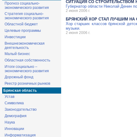
СИТУАЦИЯ СО СТРОИТЕЛЬСТВОМ Н
Прогноз социально-
Губернатор области Николай Денин п
экономического развития
2 июня 2006 г.
Стратегия социально-
экономического развития
БРЯНСКИЙ ХОР СТАЛ ЛУЧШИМ НА
Хор старших классов брянской детс
Областной бюджет
музыки.
Целевые программы
2 июня 2006 г.
Инвестиции
Внешнеэкономическая
деятельность
Малый бизнес
Областная собственность
Итоги социально –
экономического развития
Дорожный фонд
Реестр розничных рынков
Брянская область
Устав
Символика
Законодательство
Демография
Наука
Инновации
Информатизация