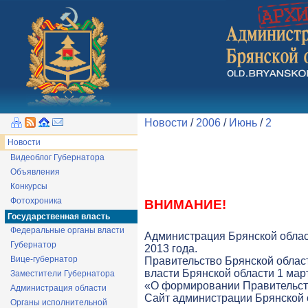
Новости
/
2006
/
Июнь
/
2
Новости
Видеоблог Губернатора
Объявления
Конкурсы
Фотохроника
ВНИМАНИЕ!
Государственная власть
Федеральные органы власти
Администрация Брянской облас
Губернатор
2013 года.
Вице-губернатор
Правительство Брянской облас
власти Брянской области 1 март
Заместители Губернатора
«О формировании Правительств
Администрация области
Cайт администрации Брянской о
Органы исполнительной