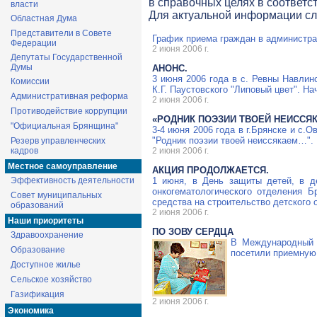
в справочных целях в соответс
власти
Для актуальной информации с
Областная Дума
Представители в Совете
График приема граждан в администрац
Федерации
2 июня 2006 г.
Депутаты Государственной
Думы
АНОНС.
3 июня 2006 года в с. Ревны Навлин
Комиссии
К.Г. Паустовского "Липовый цвет". Нач
Административная реформа
2 июня 2006 г.
Противодействие коррупции
«РОДНИК ПОЭЗИИ ТВОЕЙ НЕИССЯ
"Официальная Брянщина"
3-4 июня 2006 года в г.Брянске и с.
"Родник поэзии твоей неиссякаем…".
Резерв управленческих
кадров
2 июня 2006 г.
Местное самоуправление
АКЦИЯ ПРОДОЛЖАЕТСЯ.
Эффективность деятельности
1 июня, в День защиты детей, в д
онкогематологического отделения Б
Совет муниципальных
средства на строительство детского 
образований
2 июня 2006 г.
Наши приоритеты
ПО ЗОВУ СЕРДЦА
Здравоохранение
В Международный 
Образование
посетили приемную
Доступное жилье
Сельское хозяйство
Газификация
2 июня 2006 г.
Экономика