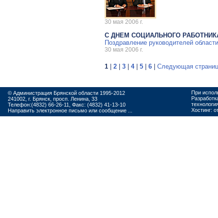
30 мая 2006 г.
С ДНЕМ СОЦИАЛЬНОГО РАБОТНИК
Поздравление руководителей области
30 мая 2006 г.
1
|
2
|
3
|
4
|
5
|
6
|
Следующая страни
При испол
© Администрация Брянской области 1995-2012
Разработк
241002, г. Брянск, просп. Ленина, 33
технологи
Телефон:(4832) 66-26-11, Факс: (4832) 41-13-10
Хостинг:
о
Направить электронное письмо или сообщение ...