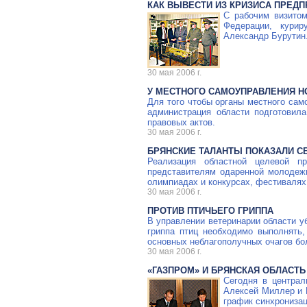
КАК ВЫВЕСТИ ИЗ КРИЗИСА ПРЕДП
С рабочим визитом
Федерации, курир
Александр Бурутин
30 мая 2006 г.
У МЕСТНОГО САМОУПРАВЛЕНИЯ Н
Для того чтобы органы местного са
администрация области подготовил
правовых актов.
30 мая 2006 г.
БРЯНСКИЕ ТАЛАНТЫ ПОКАЗАЛИ С
Реализация областной целевой п
представителям одаренной молодеж
олимпиадах и конкурсах, фестивалях
30 мая 2006 г.
ПРОТИВ ПТИЧЬЕГО ГРИППА
В управлении ветеринарии области у
гриппа птиц необходимо выполнять,
основных неблагополучных очагов бо
30 мая 2006 г.
«ГАЗПРОМ» И БРЯНСКАЯ ОБЛАСТЬ
Сегодня в центра
Алексей Миллер и 
график синхронизац