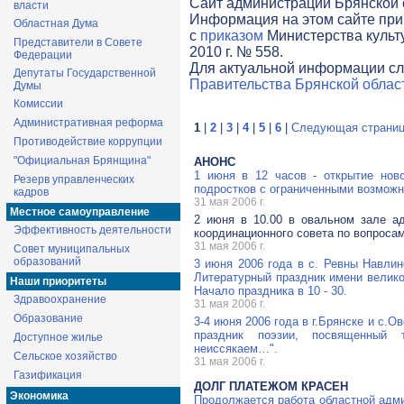
Cайт администрации Брянской о
власти
Информация на этом сайте при
Областная Дума
с
приказом
Министерства культ
Представители в Совете
2010 г. № 558.
Федерации
Для актуальной информации сл
Депутаты Государственной
Правительства Брянской облас
Думы
Комиссии
Административная реформа
1
|
2
|
3
|
4
|
5
|
6
|
Следующая страни
Противодействие коррупции
"Официальная Брянщина"
АНОНС
1 июня в 12 часов - открытие нов
Резерв управленческих
подростков с ограниченными возможнос
кадров
31 мая 2006 г.
Местное самоуправление
2 июня в 10.00 в овальном зале ад
Эффективность деятельности
координационного совета по вопроса
31 мая 2006 г.
Совет муниципальных
образований
3 июня 2006 года в с. Ревны Навлин
Литературный праздник имени великог
Наши приоритеты
Начало праздника в 10 - 30.
Здравоохранение
31 мая 2006 г.
Образование
3-4 июня 2006 года в г.Брянске и с.
праздник поэзии, посвященный 
Доступное жилье
неиссякаем…".
Сельское хозяйство
31 мая 2006 г.
Газификация
ДОЛГ ПЛАТЕЖОМ КРАСЕН
Экономика
Продолжается работа областной адми