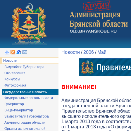
Новости
/
2006
/
Май
Новости
Видеоблог Губернатора
Объявления
Конкурсы
Фотохроника
ВНИМАНИЕ!
Государственная власть
Федеральные органы власти
Администрация Брянской обла
Губернатор
государственной власти Брянск
Вице-губернатор
Правительство Брянской облас
высшего исполнительного орга
Заместители Губернатора
1 марта 2013 года в соответств
Администрация области
от 1 марта 2013 года «О форми
Органы исполнительной