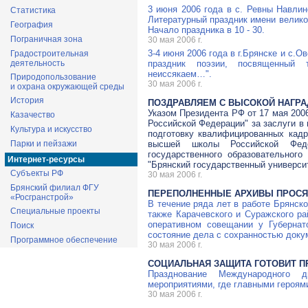
3 июня 2006 года в с. Ревны Навлин
Статистика
Литературный праздник имени великог
География
Начало праздника в 10 - 30.
Пограничная зона
30 мая 2006 г.
3-4 июня 2006 года в г.Брянске и с.
Градостроительная
деятельность
праздник поэзии, посвященный 
неиссякаем…".
Природопользование
30 мая 2006 г.
и охрана окружающей среды
История
ПОЗДРАВЛЯЕМ С ВЫСОКОЙ НАГРА
Указом Президента РФ от 17 мая 200
Казачество
Российской Федерации" за заслуги в
Культура и искусство
подготовку квалифицированных кадр
Парки и пейзажи
высшей школы Российской Феде
государственного образовательног
Интернет-ресурсы
"Брянский государственный университ
Субъекты РФ
30 мая 2006 г.
Брянский филиал ФГУ
ПЕРЕПОЛНЕННЫЕ АРХИВЫ ПРОСЯ
«Росгранстрой»
В течение ряда лет в работе Брянско
Специальные проекты
также Карачевского и Суражского р
оперативном совещании у Губернат
Поиск
состояние дела с сохранностью доку
Программное обеспечение
30 мая 2006 г.
СОЦИАЛЬНАЯ ЗАЩИТА ГОТОВИТ П
Празднование Международного 
мероприятиями, где главными героям
30 мая 2006 г.