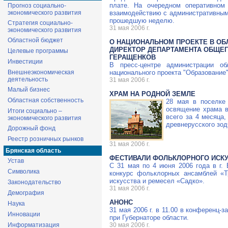
плате. На очередном оперативном
Прогноз социально-
экономического развития
взаимодействию с административными
прошедшую неделю.
Стратегия социально-
31 мая 2006 г.
экономического развития
Областной бюджет
О НАЦИОНАЛЬНОМ ПРОЕКТЕ В ОБ
ДИРЕКТОР ДЕПАРТАМЕНТА ОБЩЕГ
Целевые программы
ГЕРАЩЕНКОВ
Инвестиции
В пресс-центре администрации об
Внешнеэкономическая
национального проекта "Образование"
деятельность
31 мая 2006 г.
Малый бизнес
ХРАМ НА РОДНОЙ ЗЕМЛЕ
Областная собственность
28 мая в поселке
освящение храма в
Итоги социально –
всего за 4 месяца
экономического развития
древнерусского зод
Дорожный фонд
Реестр розничных рынков
31 мая 2006 г.
Брянская область
ФЕСТИВАЛИ ФОЛЬКЛОРНОГО ИСК
Устав
C 31 мая по 4 июня 2006 года в г. 
Символика
конкурс фольклорных ансамблей «
искусства и ремесел «Садко».
Законодательство
31 мая 2006 г.
Демография
АНОНС
Наука
31 мая 2006 г. в 11.00 в конференц-
Инновации
при Губернаторе области.
Информатизация
30 мая 2006 г.