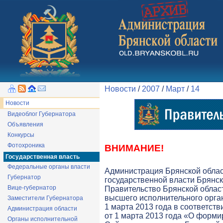
Новости
/
2007
/
Март
/
14
Новости
Видеоблог Губернатора
Объявления
Конкурсы
Фотохроника
ВНИМАНИЕ!
Государственная власть
Федеральные органы власти
Администрация Брянской обла
Губернатор
государственной власти Брянск
Вице-губернатор
Правительство Брянской облас
высшего исполнительного орга
Заместители Губернатора
1 марта 2013 года в соответств
Администрация области
от 1 марта 2013 года «О форми
Органы исполнительной