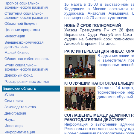
Прогноз социально-
16 марта в 15.00 в выставочном з
экономического развития
Федерации в Москве состоится то
художника Анатолия Акимовича В
Стратегия социально-
экономического развития
посвященной 70-летию художника.
Областной бюджет
НОВЫЙ СРОК ПОЛНОМОЧИЙ
Целевые программы
Указом Президента РФ от 28 фев
Верховного Суда Республики Саха 
Инвестиции
судов» на 6-летний срок полномочи
Внешнеэкономическая
Алексей Егорович Пыталев.
деятельность
РАПС ИНТЕРЕСЕН ДЛЯ ИНВЕСТОРА
Малый бизнес
В администрации о
Областная собственность
и заместителя пр
продовольственной 
Итоги социально –
экономического развития
Дорожный фонд
Реестр розничных рынков
КТО ЛУЧШИЙ НАЛОГОПЛАТЕЛЬЩИ
Сегодня, 14 марта
Брянская область
торжественное ме
Устав
дипломов «Лучший 
Символика
Законодательство
Демография
СОГЛАШЕНИЕ МЕЖДУ АДМИНИСТР
Наука
РАБОТОДАТЕЛЯМИ ДЕЙСТВУЕТ
Информация о выполнении админис
Инновации
Регионального соглашения между ад
Информатизация
и объединениями работодателей облас