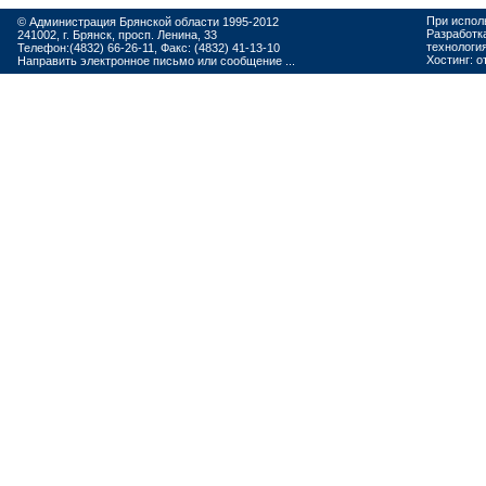
При испол
© Администрация Брянской области 1995-2012
Разработк
241002, г. Брянск, просп. Ленина, 33
технологи
Телефон:(4832) 66-26-11, Факс: (4832) 41-13-10
Хостинг:
о
Направить электронное письмо или сообщение ...