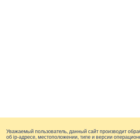
Уважаемый пользователь, данный сайт производит обр
об
ip-адресе
, местоположении, типе и версии операцион