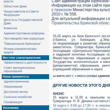
Cайт администрации Брянской о
власти
Информация на этом сайте при
Областная Дума
с
приказом
Министерства культ
Представители в Совете
2010 г. № 558.
Федерации
Для актуальной информации сл
Депутаты Государственной
Правительства Брянской облас
Думы
Комиссии
Административная реформа
15-16 марта на базе Брянского инст
Противодействие коррупции
(г.Брянск, ул. Бежицкая, д.34а
по модернизации и развитию образо
"Официальная Брянщина"
заместитель Губернатора Брянско
Резерв управленческих
Ассоциации «Центрально-Черноземна
кадров
и кадровой политики Ассоциации «Ц
Местное самоуправление
Министерства образования и наук
Государства, исполнительных и зако
Эффективность деятельности
(департаментов) образования, рек
Совет муниципальных
учреждений образования и науки.
образований
14 МАРТА 2007 Г. // ПРЕСС-СЛУЖБА АДМИН
Наши приоритеты
Здравоохранение
ДРУГИЕ НОВОСТИ ЭТОГО ДН
Образование
Доступное жилье
АНОНС
Сельское хозяйство
15 марта в 11.00 в овальном за
Губернатора Н. В. Денина состоится 
Газификация
16 марта с 9.00 до 17.00 ч. в гимна
Экономика
областного конкурса «Учитель года —