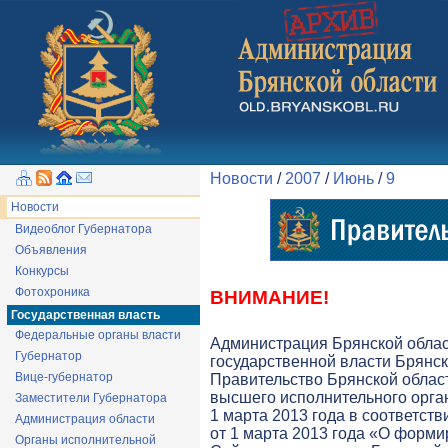
Новости
/
2007
/
Июнь
/
9
Новости
Видеоблог Губернатора
Объявления
Конкурсы
Фотохроника
ВНИМАНИЕ!
Государственная власть
Федеральные органы власти
Администрация Брянской обла
Губернатор
государственной власти Брянск
Вице-губернатор
Правительство Брянской облас
высшего исполнительного орга
Заместители Губернатора
1 марта 2013 года в соответств
Администрация области
от 1 марта 2013 года «О форми
Органы исполнительной