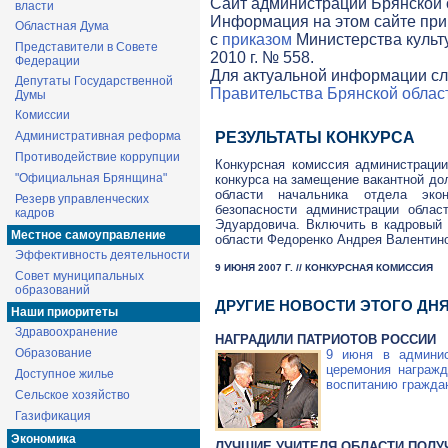
Cайт администрации Брянской о
власти
Информация на этом сайте при
Областная Дума
с
приказом
Министерства культ
Представители в Совете
2010 г. № 558.
Федерации
Для актуальной информации сл
Депутаты Государственной
Правительства Брянской облас
Думы
Комиссии
Административная реформа
РЕЗУЛЬТАТЫ КОНКУРСА
Противодействие коррупции
Конкурсная комиссия администрации
"Официальная Брянщина"
конкурса на замещение вакантной до
области начальника отдела экон
Резерв управленческих
безопасности администрации облас
кадров
Эдуардовича. Включить в кадровый 
Местное самоуправление
области Федоренко Андрея Валентин
Эффективность деятельности
9 ИЮНЯ 2007 Г. // КОНКУРСНАЯ КОМИССИЯ
Совет муниципальных
образований
ДРУГИЕ НОВОСТИ ЭТОГО ДН
Наши приоритеты
Здравоохранение
НАГРАДИЛИ ПАТРИОТОВ РОССИИ
Образование
9 июня в админис
церемония награжд
Доступное жилье
воспитанию гражда
Сельское хозяйство
Газификация
Экономика
ЛУЧШИЕ УЧИТЕЛЯ ОБЛАСТИ ПОЛУ