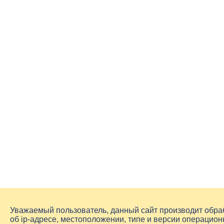
Уважаемый пользователь, данный сайт производит обр
об
ip-адресе
, местоположении, типе и версии операцион