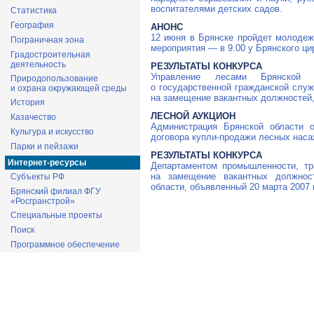
воспитателями детских садов.
Статистика
География
АНОНС
12 июня в Брянске пройдет молодеж
Пограничная зона
мероприятия — в 9.00 у Брянского ци
Градостроительная
деятельность
РЕЗУЛЬТАТЫ КОНКУРСА
Управление лесами Брянской 
Природопользование
о государственной гражданской служ
и охрана окружающей среды
на замещение вакантных должностей,
История
ЛЕСНОЙ АУКЦИОН
Казачество
Администрация Брянской области 
Культура и искусство
договора купли-продажи лесных нас
Парки и пейзажи
РЕЗУЛЬТАТЫ КОНКУРСА
Интернет-ресурсы
Департаментом промышленности, тр
на замещение вакантных должнос
Субъекты РФ
области, объявленный 20 марта 2007 
Брянский филиал ФГУ
«Росгранстрой»
Специальные проекты
Поиск
Программное обеспечение