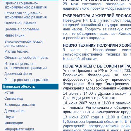
Прогноз социально-
29 мая состоялось заседание ре
экономического развития
национального проекта «Образование
Стратегия социально-
ГУБЕРНАТОРА И ЖИТЕЛЕЙ БРЯНСК
экономического развития
Президент РФ В.В.Путин: «Этот праз
Областной бюджет
традиций российской государственно
наш народ. Гордость за славную ис
Целевые программы
то, что объединяет всех нас. Жела
Инвестиции
и российского народа.»
Внешнеэкономическая
НОВУЮ ТЕХНИКУ ПОЛУЧИЛИ ХОЗЯ
деятельность
9 июня в Новозыбкове состоя
Малый бизнес
сельскохозяйственной техники по 
Областная собственность
Брянской области».
Итоги социально –
ПОЗДРАВЛЯЕМ С ВЫСОКОЙ НАГРА
экономического развития
Указом Президента РФ от 2 июня 200
Дорожный фонд
Российской Федерации» за зас
добросовестную работу присвоен
Реестр розничных рынков
Федерации» Виктору Тимофеевичу
Брянская область
учреждения здравоохранения «Брянск
Устав
14 июня в 14.00 в Драматическом т
Дню медицинского работника.
Символика
14 июня 2007 года в 11-00 в овальн
Законодательство
с членами Регионального объедине
Демография
промышленных и коммерческих предп
Наука
13 июня 2007 года в 11.00 в Овал
Губернатора Брянской области Н. В.
Инновации
учреждений: председателями район
Информатизация
народного образования и науки, ру