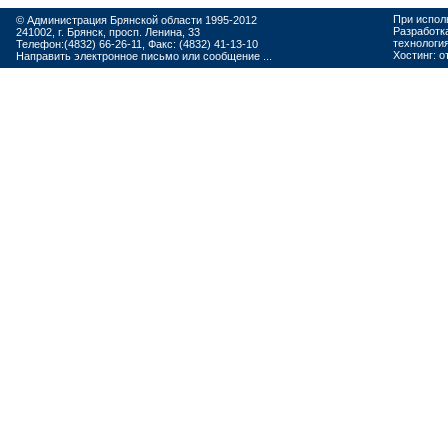
При испол
© Администрация Брянской области 1995-2012
Разработк
241002, г. Брянск, просп. Ленина, 33
технологи
Телефон:(4832) 66-26-11, Факс: (4832) 41-13-10
Хостинг:
о
Направить электронное письмо или сообщение ...