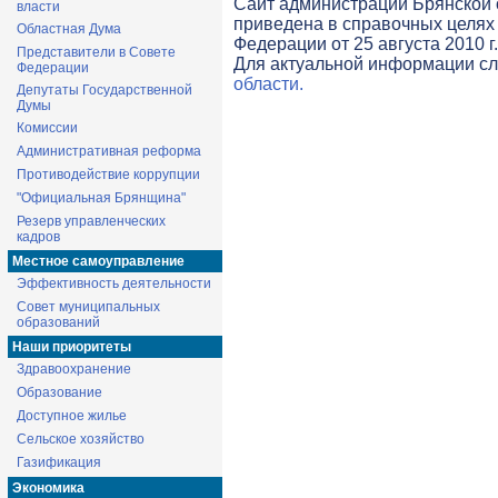
Cайт администрации Брянской о
власти
приведена в справочных целях 
Областная Дума
Федерации от 25 августа 2010 г
Представители в Совете
Для актуальной информации с
Федерации
области.
Депутаты Государственной
Думы
Комиссии
Административная реформа
Противодействие коррупции
"Официальная Брянщина"
Резерв управленческих
кадров
Местное самоуправление
Эффективность деятельности
Совет муниципальных
образований
Наши приоритеты
Здравоохранение
Образование
Доступное жилье
Сельское хозяйство
Газификация
Экономика