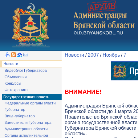
Новости
/
2007
/
Ноябрь
/
7
Новости
Видеоблог Губернатора
Объявления
Конкурсы
Фотохроника
ВНИМАНИЕ!
Государственная власть
Федеральные органы власти
Администрация Брянской облас
Губернатор
Брянской области до 1 марта 20
Вице-губернатор
Правительство Брянской облас
органа государственной власти 
Заместители Губернатора
Губернатора Брянской области
Администрация области
области».
Органы исполнительной