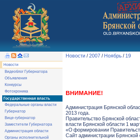
Новости
/
2007
/
Ноябрь
/
19
Новости
Видеоблог Губернатора
Объявления
Конкурсы
Фотохроника
ВНИМАНИЕ!
Государственная власть
Федеральные органы власти
Администрация Брянской облас
Губернатор
2013 года.
Вице-губернатор
Правительство Брянской облас
власти Брянской области 1 март
Заместители Губернатора
«О формировании Правительств
Администрация области
Cайт администрации Брянской о
Органы исполнительной