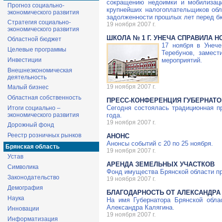
сокращению недоимки и мобилизаци
Прогноз социально-
крупнейших налогоплательщиков обл
экономического развития
задолженности прошлых лет перед б
Стратегия социально-
19 ноября 2007 г.
экономического развития
ШКОЛА № 1 Г. УНЕЧА СПРАВИЛА 
Областной бюджет
17 ноября в Унече
Целевые программы
Теребунов, замес
Инвестиции
мероприятий.
Внешнеэкономическая
деятельность
19 ноября 2007 г.
Малый бизнес
Областная собственность
ПРЕСС-КОНФЕРЕНЦИЯ ГУБЕРНАТОР
Сегодня состоялась традиционная пр
Итоги социально –
экономического развития
года.
19 ноября 2007 г.
Дорожный фонд
Реестр розничных рынков
АНОНС
Анонсы событий с 20 по 25 ноября.
Брянская область
19 ноября 2007 г.
Устав
АРЕНДА ЗЕМЕЛЬНЫХ УЧАСТКОВ
Символика
Фонд имущества Брянской области пр
Законодательство
19 ноября 2007 г.
Демография
БЛАГОДАРНОСТЬ ОТ АЛЕКСАНДРА
Наука
На имя Губернатора Брянской обла
Александра Калягина.
Инновации
19 ноября 2007 г.
Информатизация