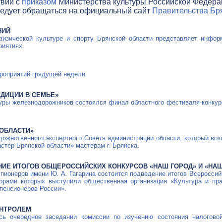
твии с
приказом
Министерства культуры Российской Федераци
ледует обращаться на официальный сайт
Правительства Бря
НИЙ
физической культуре и спорту Брянской области представляет инфо
риятиях.
роприятий грядущей недели.
АДИЦИИ В СЕМЬЕ»
туры железнодорожников состоялся финал областного фестиваля-конкур
ОБЛАСТИ»
удожественного экспертного Совета администрации области, который во
стер Брянской области» мастерам г. Брянска.
НИЕ ИТОГОВ ОБЩЕРОССИЙСКИХ КОНКУРСОВ «НАШ ГОРОД» И «НАШ
 пионеров имени Ю. А. Гагарина состоится подведение итогов Всеросси
орами которых выступили общественная организация «Культура и пра
пенсионеров России».
ОНТРОЛЕМ
сь очередное заседании комиссии по изучению состояния налоговой