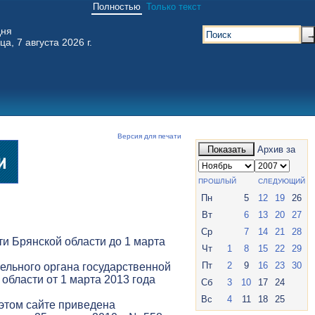
Полностью
Только текст
дня
ца, 7 августа 2026 г.
Версия для печати
Показать
Архив за
ПРОШЛЫЙ
СЛЕДУЮЩИЙ
Пн
5
12
19
26
Вт
6
13
20
27
Ср
7
14
21
28
и Брянской области до 1 марта
Чт
1
8
15
22
29
Пт
2
9
16
23
30
ельного органа государственной
 области от 1 марта 2013 года
Сб
3
10
17
24
Вс
4
11
18
25
 этом сайте приведена