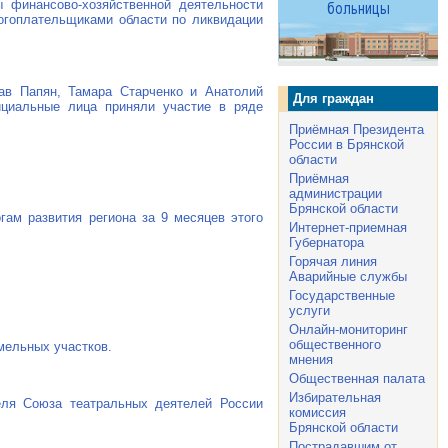
 финансово-хозяйственной деятельности
огоплательщиками области по ликвидации
лав Папян, Тамара Старченко и Анатолий
Для граждан
ициальные лица приняли участие в ряде
Приёмная Президента
России в Брянской
области
Приёмная
администрации
Брянской области
гам развития региона за 9 месяцев этого
Интернет-приемная
Губернатора
Горячая линия
Аварийные службы
Государственные
услуги
Онлайн-мониторинг
общественного
мельных участков.
мнения
Общественная палата
Избирательная
еля Союза театральных деятелей России
комиссия
Брянской области
Пострадавшим от