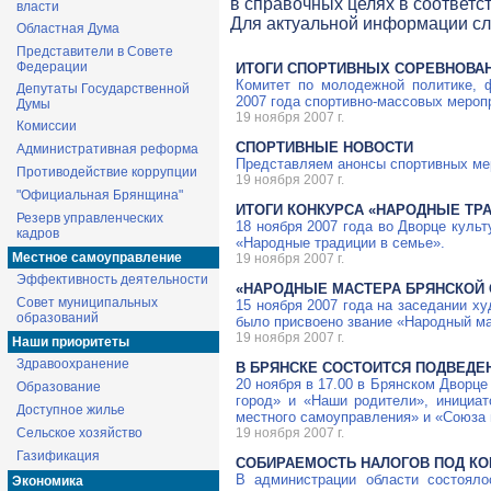
в справочных целях в соответс
власти
Для актуальной информации с
Областная Дума
Представители в Совете
Федерации
ИТОГИ СПОРТИВНЫХ СОРЕВНОВА
Комитет по молодежной политике, 
Депутаты Государственной
2007 года спортивно-массовых мероп
Думы
19 ноября 2007 г.
Комиссии
СПОРТИВНЫЕ НОВОСТИ
Административная реформа
Представляем анонсы спортивных ме
Противодействие коррупции
19 ноября 2007 г.
"Официальная Брянщина"
ИТОГИ КОНКУРСА «НАРОДНЫЕ ТР
Резерв управленческих
18 ноября 2007 года во Дворце куль
кадров
«Народные традиции в семье».
Местное самоуправление
19 ноября 2007 г.
Эффективность деятельности
«НАРОДНЫЕ МАСТЕРА БРЯНСКОЙ 
Совет муниципальных
15 ноября 2007 года на заседании х
образований
было присвоено звание «Народный ма
19 ноября 2007 г.
Наши приоритеты
Здравоохранение
В БРЯНСКЕ СОСТОИТСЯ ПОДВЕДЕ
20 ноября в 17.00 в Брянском Дворце
Образование
город» и «Наши родители», инициат
Доступное жилье
местного самоуправления» и «Союза 
Сельское хозяйство
19 ноября 2007 г.
Газификация
СОБИРАЕМОСТЬ НАЛОГОВ ПОД К
В администрации области состояло
Экономика