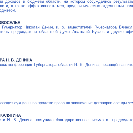
и доходов в бюджеты области, на котором обсуждались результаты
асти, а также эффективность мер, предпринимаемых отдельными нал
юджетом.
НОВОСЕЛЬЕ
 Губернатор Николай Денин, и. о. заместителей Губернатора Вячес
титель председателя областной Думы Анатолий Бугаев и другие оф
А Н. В. ДЕНИНА
есс-конференция Губернатора области Н. В. Денина, посвящённая ито
оводит аукционы по продаже права на заключение договоров аренды зе
 КАЛЯГИНА
сти Н. В. Денина поступило благодарственное письмо от председат