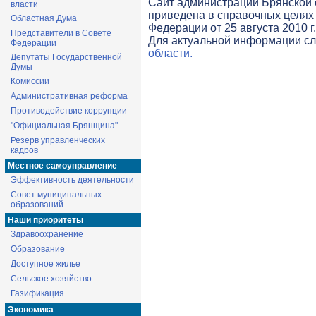
Cайт администрации Брянской о
власти
приведена в справочных целях 
Областная Дума
Федерации от 25 августа 2010 г
Представители в Совете
Для актуальной информации с
Федерации
области.
Депутаты Государственной
Думы
Комиссии
Административная реформа
Противодействие коррупции
"Официальная Брянщина"
Резерв управленческих
кадров
Местное самоуправление
Эффективность деятельности
Совет муниципальных
образований
Наши приоритеты
Здравоохранение
Образование
Доступное жилье
Сельское хозяйство
Газификация
Экономика