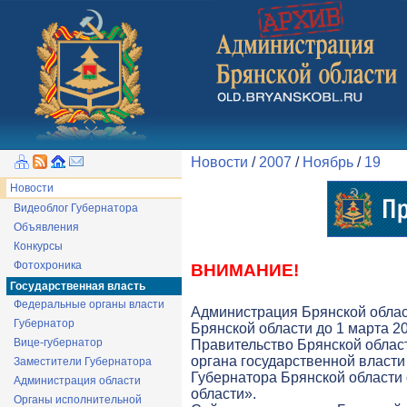
Новости
/
2007
/
Ноябрь
/
19
Новости
Видеоблог Губернатора
Объявления
Конкурсы
Фотохроника
ВНИМАНИЕ!
Государственная власть
Федеральные органы власти
Администрация Брянской облас
Губернатор
Брянской области до 1 марта 20
Вице-губернатор
Правительство Брянской облас
органа государственной власти 
Заместители Губернатора
Губернатора Брянской области
Администрация области
области».
Органы исполнительной