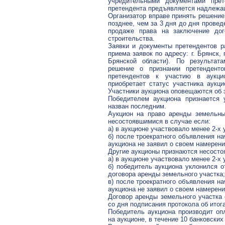
учредительными документами прет
претендента предъявляется надлежа
Организатор вправе принять решение
позднее, чем за 3 дня до дня провед
продаже права на заключение до
строительства.
Заявки и документы претендентов р
приема заявок по адресу: г. Брянск,
Брянской области). По результат
решение о признании претендент
претендентов к участию в аукци
приобретает статус участника аукц
Участники аукциона оповещаются об 
Победителем аукциона признается 
назван последним.
Аукцион на право аренды земельны
несостоявшимися в случае если:
а) в аукционе участвовало менее 2-х 
б) после троекратного объявления н
аукциона не заявил о своем намерени
Другие аукционы признаются несосто
а) в аукционе участвовало менее 2-х 
б) победитель аукциона уклонился о
договора аренды земельного участка;
в) после троекратного объявления н
аукциона не заявил о своем намерени
Договор аренды земельного участка 
со дня подписания протокола об итог
Победитель аукциона производит оп
на аукционе, в течение 10 банковских