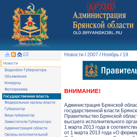
Новости
/
2007
/
Ноябрь
/
19
Новости
Видеоблог Губернатора
Объявления
Конкурсы
Фотохроника
ВНИМАНИЕ!
Государственная власть
Федеральные органы власти
Администрация Брянской обла
Губернатор
государственной власти Брянск
Вице-губернатор
Правительство Брянской облас
высшего исполнительного орга
Заместители Губернатора
1 марта 2013 года в соответств
Администрация области
от 1 марта 2013 года «О форми
Органы исполнительной