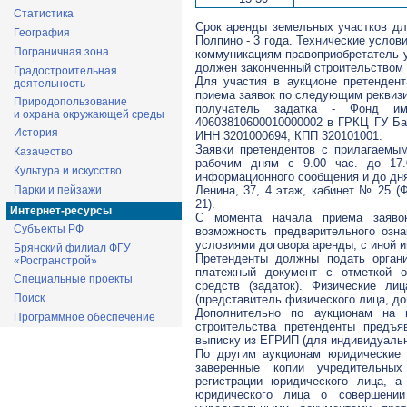
Статистика
Срок аренды земельных участков для
География
Полпино - 3 года. Технические усло
Пограничная зона
коммуникациям правоприобретатель у
должен законченный строительством 
Градостроительная
Для участия в аукционе претендент
деятельность
приема заявок по следующим реквиз
Природопользование
получатель задатка - Фонд им
и охрана окружающей среды
40603810600010000002 в ГРКЦ ГУ Бан
История
ИНН 3201000694, КПП 320101001.
Заявки претендентов с прилагаемы
Казачество
рабочим дням с 9.00 час. до 17.
Культура и искусство
информационного сообщения и до дня 
Ленина, 37, 4 этаж, кабинет № 25 (Ф
Парки и пейзажи
21).
Интернет-ресурсы
С момента начала приема заявок
Субъекты РФ
возможность предварительного озн
условиями договора аренды, с иной 
Брянский филиал ФГУ
Претенденты должны подать органи
«Росгранстрой»
платежный документ с отметкой 
Специальные проекты
средств (задаток). Физические ли
Поиск
(представитель физического лица, до
Дополнительно по аукционам на 
Программное обеспечение
строительства претенденты предъ
выписку из ЕГРИП (для индивидуаль
По другим аукционам юридические 
заверенные копии учредительных
регистрации юридического лица, а
юридического лица о совершении