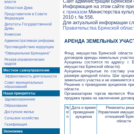
Cайт администрации Брянской о
власти
Информация на этом сайте при
Областная Дума
с
приказом
Министерства культ
Представители в Совете
2010 г. № 558.
Федерации
Для актуальной информации сл
Депутаты Государственной
Правительства Брянской облас
Думы
Комиссии
Административная реформа
АРЕНДА ЗЕМЕЛЬНЫХ УЧАС
Противодействие коррупции
Фонд имущества Брянской области 
"Официальная Брянщина"
договоров аренды земельных участко
Резерв управленческих
Аукционы состоятся по адресу: г. 
кадров
имущества Брянской области).
Местное самоуправление
Аукционы открытые по составу уч
размере арендной платы. Шаг аукцио
Эффективность деятельности
земельного участка и не изменяется в
Совет муниципальных
Решение о проведении аукционов пр
образований
области.
Наши приоритеты
Организатором торгов является Фо
продажа права на заключение догов
Здравоохранение
Образование
№
Дата и время
Реквизиты реш
п/
проведения
Управления имуще
Доступное жилье
п
аукциона
отношений Бря
Сельское хозяйство
области
Газификация
Экономика