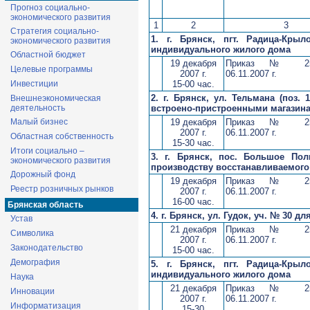
Прогноз социально-
экономического развития
1
2
3
Стратегия социально-
1. г. Брянск, пгт. Радица-Крыл
экономического развития
индивидуального жилого дома
Областной бюджет
19 декабря
Приказ № 25
Целевые программы
2007 г.
06.11.2007 г.
15-00 час.
Инвестиции
2. г. Брянск, ул. Тельмана (поз.
Внешнеэкономическая
встроено-пристроенными магазин
деятельность
19 декабря
Приказ № 25
Малый бизнес
2007 г.
06.11.2007 г.
Областная собственность
15-30 час.
Итоги социально –
3. г. Брянск, пос. Большое Пол
экономического развития
производству восстанавливаемого
Дорожный фонд
19 декабря
Приказ № 25
Реестр розничных рынков
2007 г.
06.11.2007 г.
16-00 час.
Брянская область
4. г. Брянск, ул. Гудок, уч. № 30
Устав
21 декабря
Приказ № 25
Символика
2007 г.
06.11.2007 г.
Законодательство
15-00 час.
Демография
5. г. Брянск, пгт. Радица-Крыл
индивидуального жилого дома
Наука
21 декабря
Приказ № 25
Инновации
2007 г.
06.11.2007 г.
Информатизация
15-30