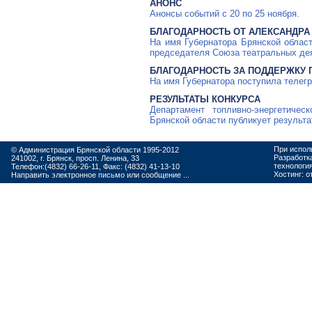
АНОНС
Анонсы событий с 20 по 25 ноября.
БЛАГОДАРНОСТЬ ОТ АЛЕКСАНДРА
На имя Губернатора Брянской област
председателя Союза театральных де
БЛАГОДАРНОСТЬ ЗА ПОДДЕРЖКУ 
На имя Губернатора поступила телег
РЕЗУЛЬТАТЫ КОНКУРСА
Департамент топливно-энергетичес
Брянской области публикует результ
При испол
© Администрация Брянской области 1995-2012
Разработк
241002, г. Брянск, просп. Ленина, 33
технологи
Телефон:(4832) 66-26-11, Факс: (4832) 41-13-10
Хостинг:
о
Направить электронное письмо или сообщение ...