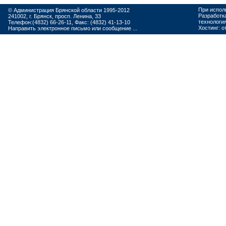
При испол
© Администрация Брянской области 1995-2012
Разработк
241002, г. Брянск, просп. Ленина, 33
технологи
Телефон:(4832) 66-26-11, Факс: (4832) 41-13-10
Хостинг:
о
Направить электронное письмо или сообщение ...