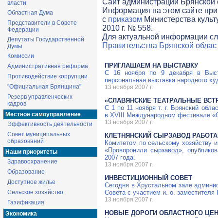
Cайт администрации Брянской о
власти
Информация на этом сайте при
Областная Дума
с
приказом
Министерства культ
Представители в Совете
2010 г. № 558.
Федерации
Для актуальной информации сл
Депутаты Государственной
Правительства Брянской облас
Думы
Комиссии
ПРИГЛАШАЕМ НА ВЫСТАВКУ
Административная реформа
С 16 ноября по 9 декабря в Выста
Противодействие коррупции
персональная выставка народного х
"Официальная Брянщина"
13 ноября 2007 г.
Резерв управленческих
«СЛАВЯНСКИЕ ТЕАТРАЛЬНЫЕ ВСТР
кадров
С 1 по 11 ноября т. г. Брянский обл
Местное самоуправление
в ХVIII Международном фестивале «С
13 ноября 2007 г.
Эффективность деятельности
Совет муниципальных
КЛЕТНЯНСКИЙ СЫРЗАВОД РАБОТА
образований
Комитетом по сельскому хозяйству и
«Проворонили сырзавод», опубликов
Наши приоритеты
2007 года.
Здравоохранение
13 ноября 2007 г.
Образование
ИНВЕСТИЦИОННЫЙ СОВЕТ
Доступное жилье
Сегодня в Хрустальном зале админис
Сельское хозяйство
Совета с участием и. о. заместителя
13 ноября 2007 г.
Газификация
НОВЫЕ ДОРОГИ ОБЛАСТНОГО ЦЕ
Экономика