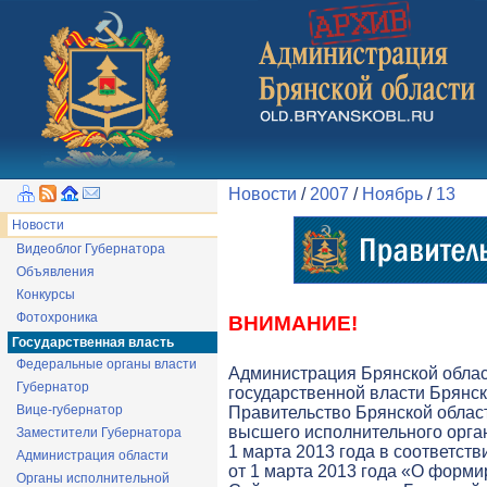
Новости
/
2007
/
Ноябрь
/
13
Новости
Видеоблог Губернатора
Объявления
Конкурсы
Фотохроника
ВНИМАНИЕ!
Государственная власть
Федеральные органы власти
Администрация Брянской обла
Губернатор
государственной власти Брянск
Вице-губернатор
Правительство Брянской облас
высшего исполнительного орга
Заместители Губернатора
1 марта 2013 года в соответств
Администрация области
от 1 марта 2013 года «О форми
Органы исполнительной