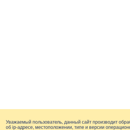
Уважаемый пользователь, данный сайт производит обр
об
ip-адресе
, местоположении, типе и версии операцион