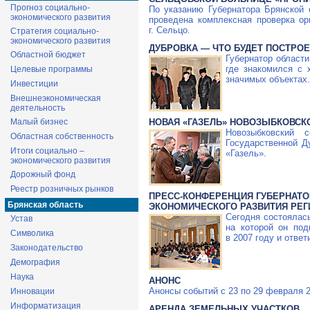
Прогноз социально-
По указанию Губернатора Брянской 
экономического развития
проведена комплексная проверка о
г. Сельцо.
Стратегия социально-
экономического развития
ДУБРОВКА — ЧТО БУДЕТ ПОСТРО
Областной бюджет
Губернатор област
где знакомился с 
Целевые программы
значимых объектах.
Инвестиции
Внешнеэкономическая
деятельность
Малый бизнес
НОВАЯ «ГАЗЕЛЬ» НОВОЗЫБКОВСК
Новозыбковский 
Областная собственность
Государственной Д
Итоги социально –
«Газель».
экономического развития
Дорожный фонд
Реестр розничных рынков
ПРЕСС-КОНФЕРЕНЦИЯ ГУБЕРНАТО
Брянская область
ЭКОНОМИЧЕСКОГО РАЗВИТИЯ РЕГИ
Сегодня состоялась
Устав
на которой он под
Символика
в 2007 году и отве
Законодательство
Демография
Наука
АНОНС
Анонсы событий с 23 по 29 февраля 2
Инновации
Информатизация
АРЕНДА ЗЕМЕЛЬНЫХ УЧАСТКОВ