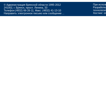
При испол
© Администрация Брянской области 1995-2012
Разработк
241002, г. Брянск, просп. Ленина, 33
технологи
Телефон:(4832) 66-26-11, Факс: (4832) 41-13-10
Хостинг:
о
Направить электронное письмо или сообщение ...