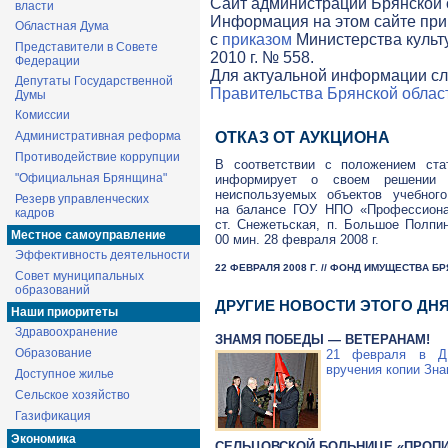
Cайт администрации Брянской о
власти
Информация на этом сайте при
Областная Дума
с
приказом
Министерства культ
Представители в Совете
2010 г. № 558.
Федерации
Для актуальной информации сл
Депутаты Государственной
Правительства Брянской облас
Думы
Комиссии
Административная реформа
ОТКАЗ ОТ АУКЦИОНА
Противодействие коррупции
В соответствии с положением ст
"Официальная Брянщина"
информирует о своем решении 
неиспользуемых объектов учебног
Резерв управленческих
на балансе ГОУ НПО «Профессионал
кадров
ст. Снежетьская, п. Большое Полпин
Местное самоуправление
00 мин. 28 февраля 2008 г.
Эффективность деятельности
22 ФЕВРАЛЯ 2008 Г. // ФОНД ИМУЩЕСТВА 
Совет муниципальных
образований
ДРУГИЕ НОВОСТИ ЭТОГО ДН
Наши приоритеты
Здравоохранение
ЗНАМЯ ПОБЕДЫ — ВЕТЕРАНАМ!
Образование
21 февраля в ДК
вручения копии Зна
Доступное жилье
Сельское хозяйство
Газификация
Экономика
СЕЛЬЦОВСКОЙ БОЛЬНИЦЕ «ПРОП