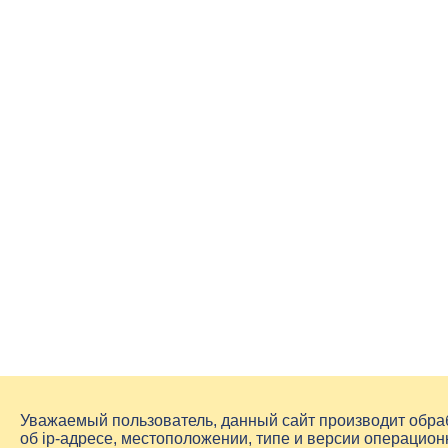
Уважаемый пользователь, данный сайт производит обр
об
ip-адресе
, местоположении, типе и версии операцион