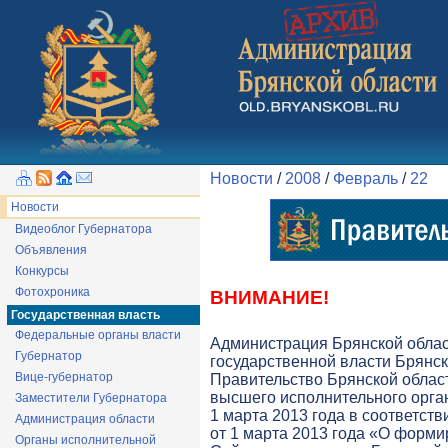
Новости
/
2008
/
Февраль
/
22
Новости
Видеоблог Губернатора
Объявления
Конкурсы
Фотохроника
ВНИМАНИЕ!
Государственная власть
Федеральные органы власти
Администрация Брянской обла
Губернатор
государственной власти Брянск
Вице-губернатор
Правительство Брянской облас
высшего исполнительного орга
Заместители Губернатора
1 марта 2013 года в соответств
Администрация области
от 1 марта 2013 года «О форми
Органы исполнительной