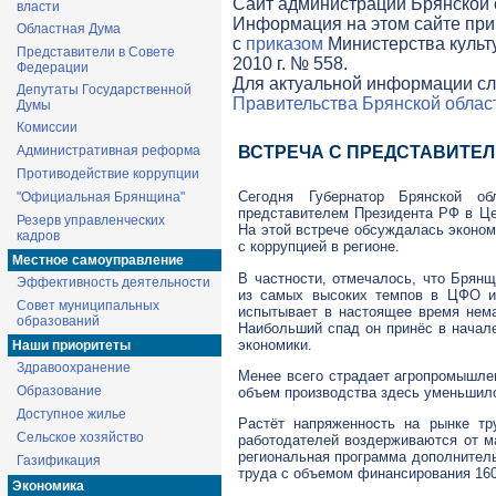
Cайт администрации Брянской о
власти
Информация на этом сайте при
Областная Дума
с
приказом
Министерства культ
Представители в Совете
2010 г. № 558.
Федерации
Для актуальной информации сл
Депутаты Государственной
Правительства Брянской облас
Думы
Комиссии
Административная реформа
ВСТРЕЧА С ПРЕДСТАВИТЕ
Противодействие коррупции
Сегодня Губернатор Брянской о
"Официальная Брянщина"
представителем Президента РФ в Це
Резерв управленческих
На этой встрече обсуждалась эконом
кадров
с коррупцией в регионе.
Местное самоуправление
В частности, отмечалось, что Брянщ
Эффективность деятельности
из самых высоких темпов в ЦФО и 
Совет муниципальных
испытывает в настоящее время нема
образований
Наибольший спад он принёс в начал
экономики.
Наши приоритеты
Здравоохранение
Менее всего страдает агропромышле
Образование
объем производства здесь уменьшился
Доступное жилье
Растёт напряженность на рынке тр
Сельское хозяйство
работодателей воздерживаются от м
региональная программа дополнител
Газификация
труда с объемом финансирования 160
Экономика