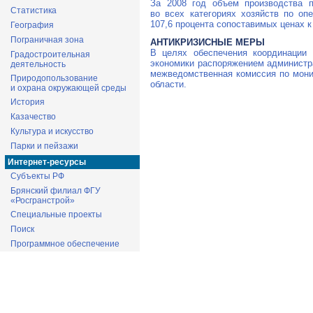
За 2008 год объем производства п
Статистика
во всех категориях хозяйств по оп
107,6 процента сопоставимых ценах к 
География
Пограничная зона
АНТИКРИЗИСНЫЕ МЕРЫ
В целях обеспечения координации
Градостроительная
экономики распоряжением администр
деятельность
межведомственная комиссия по мони
Природопользование
области.
и охрана окружающей среды
История
Казачество
Культура и искусство
Парки и пейзажи
Интернет-ресурсы
Субъекты РФ
Брянский филиал ФГУ
«Росгранстрой»
Специальные проекты
Поиск
Программное обеспечение