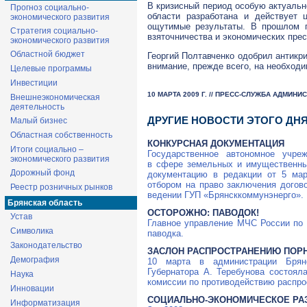
В кризисный период особую актуальн
Прогноз социально-
области разработана и действует 
экономического развития
ощутимые результаты. В прошлом г
Стратегия социально-
взяточничества и экономических пре
экономического развития
Областной бюджет
Георгий Полтавченко одобрил антикр
внимание, прежде всего, на необходи
Целевые программы
Инвестиции
10 МАРТА 2009 Г. // ПРЕСС-СЛУЖБА АДМИН
Внешнеэкономическая
деятельность
ДРУГИЕ НОВОСТИ ЭТОГО ДН
Малый бизнес
Областная собственность
КОНКУРСНАЯ ДОКУМЕНТАЦИЯ
Итоги социально –
Государственное автономное учре
экономического развития
в сфере земельных и имущественны
Дорожный фонд
документацию в редакции от 5 мар
отбором на право заключения догов
Реестр розничных рынков
ведении ГУП «Брянсккоммунэнерго».
Брянская область
ОСТОРОЖНО: ПАВОДОК!
Устав
Главное управление МЧС России по 
Символика
паводка.
Законодательство
ЗАСЛОН РАСПРОСТРАНЕНИЮ ПОР
Демография
10 марта в администрации Брянс
Губернатора А. Теребунова состоял
Наука
комиссии по противодействию распро
Инновации
СОЦИАЛЬНО-ЭКОНОМИЧЕСКОЕ РА
Информатизация