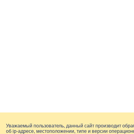
Уважаемый пользователь, данный сайт производит обр
об
ip-адресе
, местоположении, типе и версии операцион