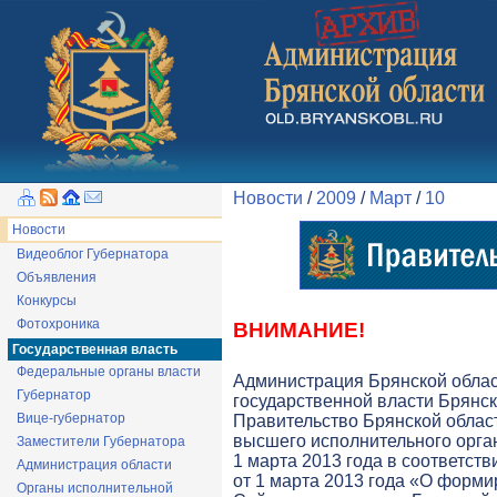
Новости
/
2009
/
Март
/
10
Новости
Видеоблог Губернатора
Объявления
Конкурсы
Фотохроника
ВНИМАНИЕ!
Государственная власть
Федеральные органы власти
Администрация Брянской обла
Губернатор
государственной власти Брянск
Вице-губернатор
Правительство Брянской облас
высшего исполнительного орга
Заместители Губернатора
1 марта 2013 года в соответств
Администрация области
от 1 марта 2013 года «О форми
Органы исполнительной