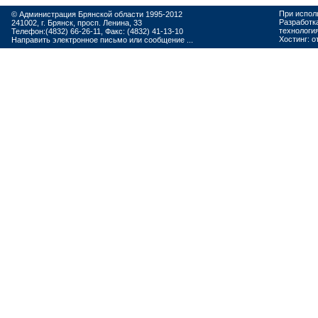
При испол
© Администрация Брянской области 1995-2012
Разработк
241002, г. Брянск, просп. Ленина, 33
технологи
Телефон:(4832) 66-26-11, Факс: (4832) 41-13-10
Хостинг:
о
Направить электронное письмо или сообщение ...