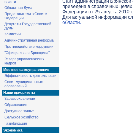
Cайт администрации Брянской о
власти
приведена в справочных целях 
Областная Дума
Федерации от 25 августа 2010 г
Представители в Совете
Для актуальной информации с
Федерации
области.
Депутаты Государственной
Думы
Комиссии
Административная реформа
Противодействие коррупции
"Официальная Брянщина"
Резерв управленческих
кадров
Местное самоуправление
Эффективность деятельности
Совет муниципальных
образований
Наши приоритеты
Здравоохранение
Образование
Доступное жилье
Сельское хозяйство
Газификация
Экономика