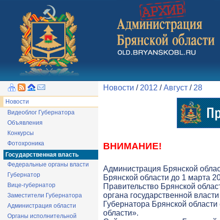
Новости
/
2012
/
Август
/
28
Новости
Видеоблог Губернатора
Объявления
Конкурсы
Фотохроника
ВНИМАНИЕ!
Государственная власть
Федеральные органы власти
Администрация Брянской облас
Губернатор
Брянской области до 1 марта 20
Вице-губернатор
Правительство Брянской облас
органа государственной власти 
Заместители Губернатора
Губернатора Брянской области
Администрация области
области».
Органы исполнительной