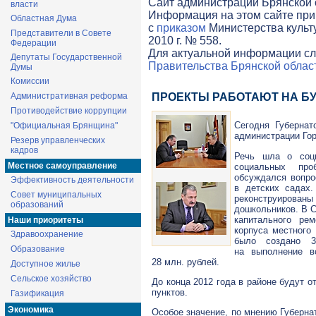
Cайт администрации Брянской о
власти
Информация на этом сайте при
Областная Дума
с
приказом
Министерства культ
Представители в Совете
2010 г. № 558.
Федерации
Для актуальной информации сл
Депутаты Государственной
Правительства Брянской облас
Думы
Комиссии
Административная реформа
ПРОЕКТЫ РАБОТАЮТ НА Б
Противодействие коррупции
Сегодня Губернат
"Официальная Брянщина"
администрации Гор
Резерв управленческих
кадров
Речь шла о
соц
Местное самоуправление
социальных про
обсуждался вопро
Эффективность деятельности
в детских садах
Совет муниципальных
реконструирова
образований
дошкольников. В С
капитального ре
Наши приоритеты
корпуса местного
Здравоохранение
было создано 3
Образование
на выполнение в
28 млн. рублей.
Доступное жилье
Сельское хозяйство
До конца 2012 года в районе будут 
пунктов.
Газификация
Экономика
Особое значение, по мнению Губерна