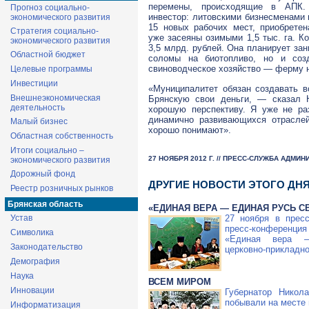
перемены, происходящие в АПК
Прогноз социально-
инвестор: литовскими бизнесменами
экономического развития
15 новых рабочих мест, приобретен
Стратегия социально-
уже засеяны озимыми 1,5 тыс. га. К
экономического развития
3,5 млрд. рублей. Она планирует за
Областной бюджет
соломы на биотопливо, но и соз
свиноводческое хозяйство — ферму н
Целевые программы
Инвестиции
«Муниципалитет обязан создавать в
Внешнеэкономическая
Брянскую свои деньги, — сказал 
деятельность
хорошую перспективу. Я уже не ра
динамично развивающихся отраслей
Малый бизнес
хорошо понимают».
Областная собственность
Итоги социально –
27 НОЯБРЯ 2012 Г. // ПРЕСС-СЛУЖБА АДМИ
экономического развития
Дорожный фонд
ДРУГИЕ НОВОСТИ ЭТОГО ДН
Реестр розничных рынков
Брянская область
«ЕДИНАЯ ВЕРА — ЕДИНАЯ РУСЬ С
27 ноября в
пресс
Устав
пресс-конференция
Символика
«Единая вера
Законодательство
церковно-прикладно
Демография
Наука
ВСЕМ МИРОМ
Инновации
Губернатор Никол
побывали на месте 
Информатизация