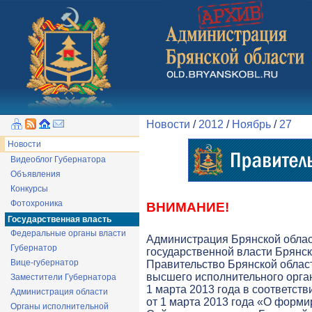
Новости
/
2012
/
Ноябрь
/
27
Новости
Видеоблог Губернатора
Объявления
Конкурсы
Фотохроника
ВНИМАНИЕ!
Государственная власть
Федеральные органы власти
Администрация Брянской обла
Губернатор
государственной власти Брянск
Вице-губернатор
Правительство Брянской облас
высшего исполнительного орга
Заместители Губернатора
1 марта 2013 года в соответств
Администрация области
от 1 марта 2013 года «О форми
Органы исполнительной