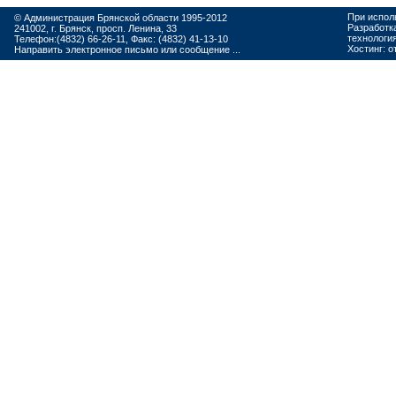
При испол
© Администрация Брянской области 1995-2012
Разработк
241002, г. Брянск, просп. Ленина, 33
технологи
Телефон:(4832) 66-26-11, Факс: (4832) 41-13-10
Хостинг:
о
Направить электронное письмо или сообщение ...