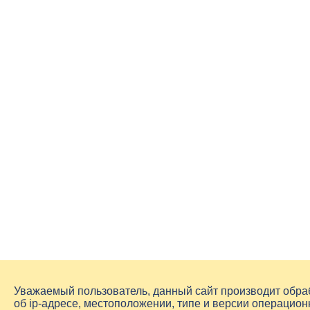
Уважаемый пользователь, данный сайт производит обр
об
ip-адресе
, местоположении, типе и версии операцион