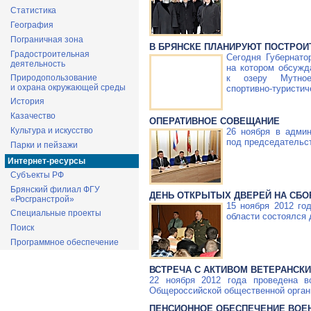
Статистика
География
Пограничная зона
В БРЯНСКЕ ПЛАНИРУЮТ ПОСТРО
Градостроительная
Сегодня Губернато
деятельность
на котором обсужд
к озеру Мутное
Природопользование
и охрана окружающей среды
спортивно-туристич
История
Казачество
ОПЕРАТИВНОЕ СОВЕЩАНИЕ
Культура и искусство
26 ноября в админ
под председательс
Парки и пейзажи
Интернет-ресурсы
Субъекты РФ
Брянский филиал ФГУ
ДЕНЬ ОТКРЫТЫХ ДВЕРЕЙ НА СБО
«Росгранстрой»
15 ноября 2012 го
Специальные проекты
области состоялся 
Поиск
Программное обеспечение
ВСТРЕЧА С АКТИВОМ ВЕТЕРАНСК
22 ноября 2012 года проведена в
Общероссийской общественной орган
ПЕНСИОННОЕ ОБЕСПЕЧЕНИЕ ВОЕ