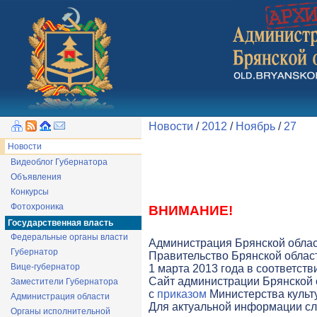
Новости
/
2012
/
Ноябрь
/
27
Новости
Видеоблог Губернатора
Объявления
Конкурсы
Фотохроника
ВНИМАНИЕ!
Государственная власть
Федеральные органы власти
Администрация Брянской облас
Губернатор
Правительство Брянской облас
Вице-губернатор
1 марта 2013 года в соответст
Cайт администрации Брянской о
Заместители Губернатора
с
приказом
Министерства культу
Администрация области
Для актуальной информации с
Органы исполнительной