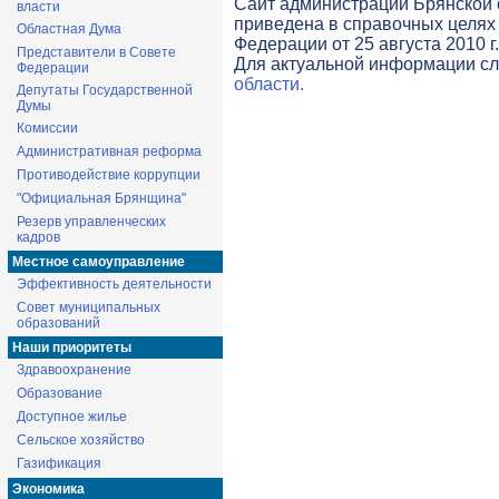
Cайт администрации Брянской о
власти
приведена в справочных целях 
Областная Дума
Федерации от 25 августа 2010 г
Представители в Совете
Для актуальной информации с
Федерации
области.
Депутаты Государственной
Думы
Комиссии
Административная реформа
Противодействие коррупции
"Официальная Брянщина"
Резерв управленческих
кадров
Местное самоуправление
Эффективность деятельности
Совет муниципальных
образований
Наши приоритеты
Здравоохранение
Образование
Доступное жилье
Сельское хозяйство
Газификация
Экономика