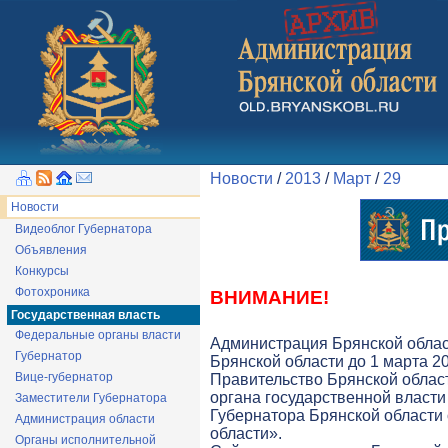
Новости
/
2013
/
Март
/
29
Новости
Видеоблог Губернатора
Объявления
Конкурсы
Фотохроника
ВНИМАНИЕ!
Государственная власть
Федеральные органы власти
Администрация Брянской облас
Губернатор
Брянской области до 1 марта 20
Вице-губернатор
Правительство Брянской облас
органа государственной власти 
Заместители Губернатора
Губернатора Брянской области
Администрация области
области».
Органы исполнительной