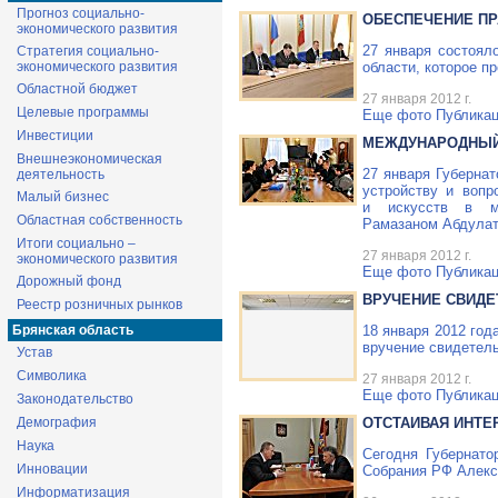
Прогноз социально-
ОБЕСПЕЧЕНИЕ П
экономического развития
27 января состоял
Стратегия социально-
экономического развития
области, которое п
Областной бюджет
27 января 2012 г.
Целевые программы
Еще фото
Публикац
Инвестиции
МЕЖДУНАРОДНЫЙ
Внешнеэкономическая
27 января Губерна
деятельность
устройству и вопр
Малый бизнес
и искусств в ми
Областная собственность
Рамазаном Абдула
Итоги социально –
27 января 2012 г.
экономического развития
Еще фото
Публикац
Дорожный фонд
ВРУЧЕНИЕ СВИД
Реестр розничных рынков
Брянская область
18 января 2012 год
вручение свидетел
Устав
Символика
27 января 2012 г.
Еще фото
Публикац
Законодательство
Демография
ОТСТАИВАЯ ИНТЕ
Наука
Сегодня Губернат
Инновации
Собрания РФ Алекс
Информатизация