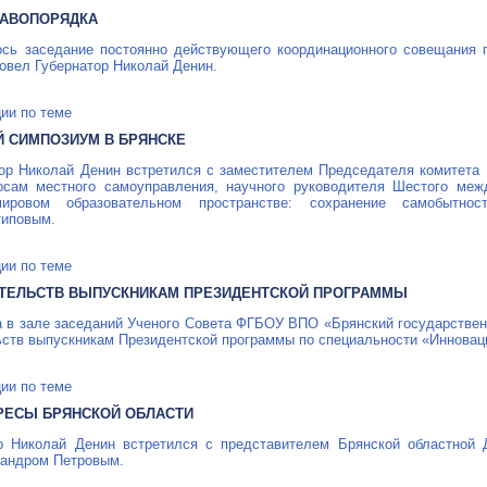
РАВОПОРЯДКА
ось заседание постоянно действующего координационного совещания 
ровел Губернатор Николай Денин.
ии по теме
 СИМПОЗИУМ В БРЯНСКЕ
тор Николай Денин встретился с заместителем Председателя комитета
осам местного самоуправления, научного руководителя Шестого меж
ровом образовательном пространстве: сохранение самобытнос
типовым.
ии по теме
ЕТЕЛЬСТВ ВЫПУСКНИКАМ ПРЕЗИДЕНТСКОЙ ПРОГРАММЫ
а в зале заседаний Ученого Совета ФГБОУ ВПО «Брянский государствен
ьств выпускникам Президентской программы по специальности «Инновац
ии по теме
РЕСЫ БРЯНСКОЙ ОБЛАСТИ
ор Николай Денин встретился с представителем Брянской областной
андром Петровым.