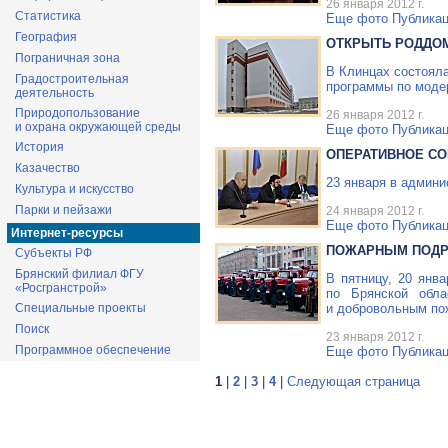
26 января 2012 г.
Статистика
Еще фото
Публикац
География
ОТКРЫТЬ РОДДОМ
Пограничная зона
В Клинцах состояла
Градостроительная
программы по модер
деятельность
Природопользование
26 января 2012 г.
и охрана окружающей среды
Еще фото
Публикац
История
ОПЕРАТИВНОЕ С
Казачество
23 января в админ
Культура и искусство
Парки и пейзажи
24 января 2012 г.
Еще фото
Публикац
Интернет-ресурсы
ПОЖАРНЫМ ПОДР
Субъекты РФ
Брянский филиал ФГУ
В пятницу, 20 янв
«Росгранстрой»
по Брянской обл
Специальные проекты
и добровольным по
Поиск
23 января 2012 г.
Программное обеспечение
Еще фото
Публикац
1
|
2
|
3
|
4
|
Следующая страница