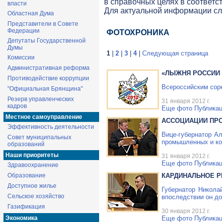
в справочных целях в соответс
власти
Для актуальной информации с
Областная Дума
Представители в Совете
Федерации
ФОТОХРОНИКА
Депутаты Государственной
Думы
1
|
2
|
3
|
4
|
Следующая страница
Комиссии
Административная реформа
«ЛЫЖНЯ РОССИИ 
Противодействие коррупции
Всероссийским соре
"Официальная Брянщина"
Резерв управленческих
31 января 2012 г.
кадров
Еще фото
Публикац
Местное самоуправление
АССОЦИАЦИИ ПРО
Эффективность деятельности
Вице-губернатор
Але
Совет муниципальных
промышленных и ко
образований
Наши приоритеты
31 января 2012 г.
Еще фото
Публикац
Здравоохранение
Образование
КАРДИНАЛЬНОЕ Р
Доступное жилье
Губернатор Никола
Сельское хозяйство
впоследствии он до
Газификация
30 января 2012 г.
Еще фото
Публикац
Экономика