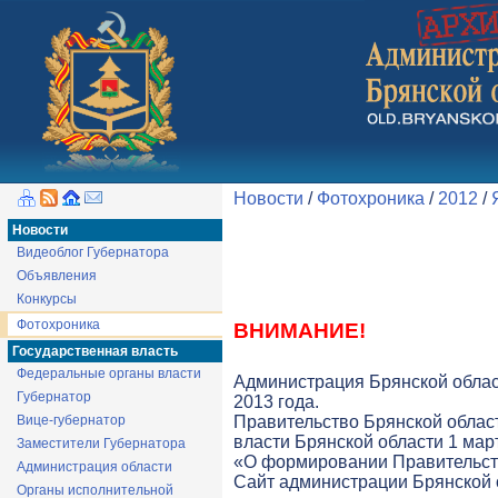
Новости
/
Фотохроника
/
2012
/
Новости
Видеоблог Губернатора
Объявления
Конкурсы
Фотохроника
ВНИМАНИЕ!
Государственная власть
Федеральные органы власти
Администрация Брянской облас
Губернатор
2013 года.
Вице-губернатор
Правительство Брянской облас
власти Брянской области 1 март
Заместители Губернатора
«О формировании Правительств
Администрация области
Cайт администрации Брянской о
Органы исполнительной