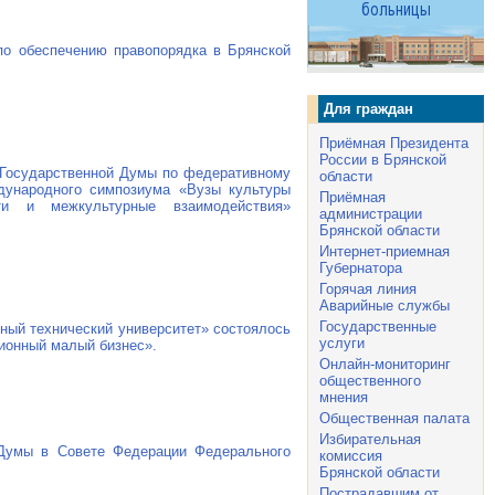
по обеспечению правопорядка в Брянской
Для граждан
Приёмная Президента
России в Брянской
 Государственной Думы по федеративному
области
дународного симпозиума «Вузы культуры
Приёмная
ти и межкультурные взаимодействия»
администрации
Брянской области
Интернет-приемная
Губернатора
Горячая линия
Аварийные службы
Государственные
ный технический университет» состоялось
услуги
ионный малый бизнес».
Онлайн-мониторинг
общественного
мнения
Общественная палата
Избирательная
 Думы в Совете Федерации Федерального
комиссия
Брянской области
Пострадавшим от