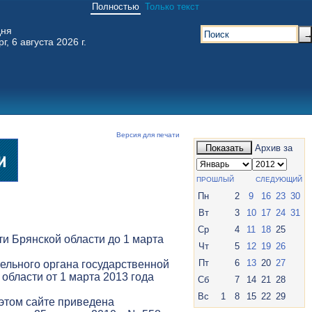
Полностью
Только текст
дня
г, 6 августа 2026 г.
Версия для печати
Показать
Архив за
ПРОШЛЫЙ
СЛЕДУЮЩИЙ
Пн
2
9
16
23
30
Вт
3
10
17
24
31
Ср
4
11
18
25
и Брянской области до 1 марта
Чт
5
12
19
26
Пт
6
13
20
27
ельного органа государственной
 области от 1 марта 2013 года
Сб
7
14
21
28
Вс
1
8
15
22
29
 этом сайте приведена