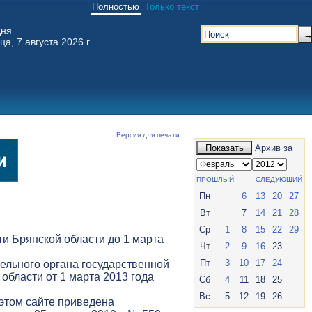
Полностью
Только текст
дня
ца, 7 августа 2026 г.
Версия для печати
Показать
Архив за
ПРОШЛЫЙ
СЛЕДУЮЩИЙ
Пн
6
13
20
27
Вт
7
14
21
28
Ср
1
8
15
22
29
и Брянской области до 1 марта
Чт
2
9
16
23
Пт
3
10
17
24
ельного органа государственной
 области от 1 марта 2013 года
Сб
4
11
18
25
Вс
5
12
19
26
 этом сайте приведена