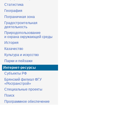
Статистика
География
Пограничная зона
Градостроительная
деятельность
Природопользование
и охрана окружающей среды
История
Казачество
Культура и искусство
Парки и пейзажи
Интернет-ресурсы
Субъекты РФ
Брянский филиал ФГУ
«Росгранстрой»
Специальные проекты
Поиск
Программное обеспечение