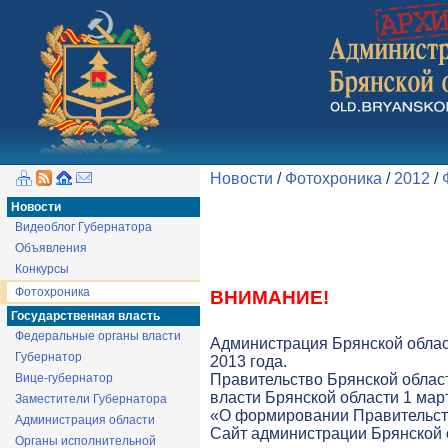
Новости
/
Фотохроника
/
2012
/
Новости
Видеоблог Губернатора
Объявления
Конкурсы
Фотохроника
ВНИМАНИЕ!
Государственная власть
Федеральные органы власти
Администрация Брянской облас
Губернатор
2013 года.
Вице-губернатор
Правительство Брянской облас
власти Брянской области 1 март
Заместители Губернатора
«О формировании Правительств
Администрация области
Cайт администрации Брянской о
Органы исполнительной