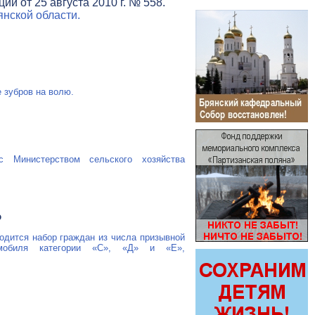
и от 25 августа 2010 г. № 558.
нской области.
 зубров на волю.
 Министерством сельского хозяйства
Ф
одится набор граждан из числа призывной
мобиля категории «С», «Д» и «Е»,