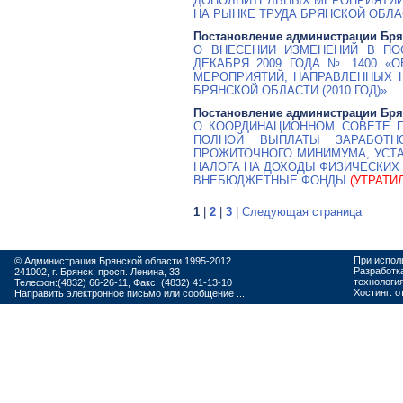
ДОПОЛНИТЕЛЬНЫХ МЕРОПРИЯТИЙ
НА РЫНКЕ ТРУДА БРЯНСКОЙ ОБЛАС
Постановление администрации Бря
О ВНЕСЕНИИ ИЗМЕНЕНИЙ В ПО
ДЕКАБРЯ 2009 ГОДА № 1400 «
МЕРОПРИЯТИЙ, НАПРАВЛЕННЫХ 
БРЯНСКОЙ ОБЛАСТИ (2010 ГОД)»
Постановление администрации Бря
О КООРДИНАЦИОННОМ СОВЕТЕ 
ПОЛНОЙ ВЫПЛАТЫ ЗАРАБОТ
ПРОЖИТОЧНОГО МИНИМУМА, УСТ
НАЛОГА НА ДОХОДЫ ФИЗИЧЕСКИХ
ВНЕБЮДЖЕТНЫЕ ФОНДЫ
(УТРАТИ
1
|
2
|
3
|
Следующая страница
При испол
© Администрация Брянской области 1995-2012
Разработк
241002, г. Брянск, просп. Ленина, 33
технологи
Телефон:(4832) 66-26-11, Факс: (4832) 41-13-10
Хостинг:
о
Направить электронное письмо или сообщение ...