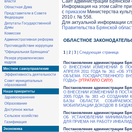
Cайт администрации Брянской о
власти
Информация на этом сайте при
Областная Дума
с
приказом
Министерства культ
Представители в Совете
2010 г. № 558.
Федерации
Для актуальной информации сл
Депутаты Государственной
Правительства Брянской облас
Думы
Комиссии
Административная реформа
ОБЛАСТНОЕ ЗАКОНОДАТЕЛЬ
Противодействие коррупции
"Официальная Брянщина"
1
|
2
|
3
|
Следующая страница
Резерв управленческих
кадров
Постановление администрации Бря
О ВНЕСЕНИИ ИЗМЕНЕНИЙ В ПО
Местное самоуправление
АПРЕЛЯ 2011 ГОДА № 361 «ОБ 
Эффективность деятельности
ОБЪЕМА ГОСУДАРСТВЕННОГО ВНУ
ГОДЫ)»
(УТРАТИЛО СИЛУ)
Совет муниципальных
образований
Постановление администрации Бря
Наши приоритеты
О ВНЕСЕНИИ ИЗМЕНЕНИЙ В ПОСТ
2005 ГОДА № 383 «О СОЗДАНИИ
Здравоохранение
БАЗЫ ОБЛАСТИ, СОБИРАЕМО
Образование
МОБИЛИЗАЦИИ ДОХОДОВ В БЮДЖ
Доступное жилье
Постановление администрации Бря
Сельское хозяйство
ОБ УСТАНОВЛЕНИИ МИНИМАЛЬН
ДЛЯ ПРИЕМА НА РАБОТУ ИНВАЛИДО
Газификация
Экономика
Постановление администрации Бря