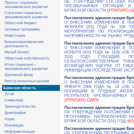
ОБ УТВЕРЖДЕНИИ СОСТАВА К
Прогноз социально-
ЧРЕЗВЫЧАЙНЫХ СИТУАЦИЙ И
экономического развития
БРЯНСКОЙ ОБЛАСТИ
(УТРАТИЛО С
Стратегия социально-
экономического развития
Постановление администрации Бря
О ВНЕСЕНИИ ИЗМЕНЕНИЙ В ПО
Областной бюджет
ФЕВРАЛЯ 2011 ГОДА № 108 "
Целевые программы
МЕРОПРИЯТИЙ ПО РЕАЛИЗАЦИ
Инвестиции
НАПРЯЖЕННОСТИ НА РЫНКЕ ТРУДА 
Внешнеэкономическая
Постановление администрации Бря
деятельность
О ВНЕСЕНИИ ИЗМЕНЕНИЙ В ПО
Малый бизнес
НОЯБРЯ 2010 ГОДА № 1109 «ОБ
2010 ГОДУ СУБСИДИЙ, ПО
Областная собственность
СЕЛЬСКОХОЗЯЙСТВЕННЫМ ТОВ
Итоги социально –
ВОЗМЕЩЕНИЯ УЩЕРБА ОТ ГИБЕ
экономического развития
ЛИКВИДАЦИИ ПОСЛЕДСТВИЙ ЗАСУ
Дорожный фонд
Постановление администрации Бря
Реестр розничных рынков
О ВНЕСЕНИИ ИЗМЕНЕНИЙ В ПО
ЯНВАРЯ 2009 ГОДА № 19 «ОБ 
Брянская область
ПОПАВШИМ В ТРУДНЫЕ ЖИЗНЕ
Устав
РЕЗУЛЬТАТЕ ЧРЕЗВЫЧАЙНЫХ ОБ
(УТРАТИЛО СИЛУ)
Символика
Законодательство
Постановление администрации Бря
ОБ УТВЕРЖДЕНИИ ПОЛОЖЕНИЙ О
Демография
ПРОГРАММЫ, НАПРАВЛЕННОЙ Н
Наука
БРЯНСКОЙ ОБЛАСТИ (2011 ГОД)
(ИЗ
Инновации
Постановление администрации Бря
Информатизация
ОБ УТВЕРЖДЕНИИ ПРОГРАММЫ Д