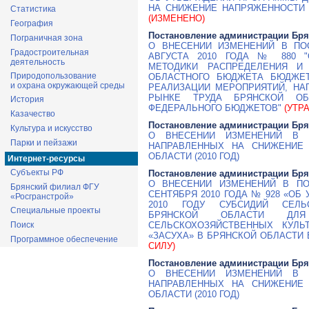
НА СНИЖЕНИЕ НАПРЯЖЕННОСТИ Н
Статистика
(ИЗМЕНЕНО)
География
Постановление администрации Бря
Пограничная зона
О ВНЕСЕНИИ ИЗМЕНЕНИЙ В ПО
Градостроительная
АВГУСТА 2010 ГОДА № 880 "
деятельность
МЕТОДИКИ РАСПРЕДЕЛЕНИЯ И
Природопользование
ОБЛАСТНОГО БЮДЖЕТА БЮДЖЕ
и охрана окружающей среды
РЕАЛИЗАЦИИ МЕРОПРИЯТИЙ, НА
РЫНКЕ ТРУДА БРЯНСКОЙ ОБ
История
ФЕДЕРАЛЬНОГО БЮДЖЕТОВ"
(УТР
Казачество
Постановление администрации Бря
Культура и искусство
О ВНЕСЕНИИ ИЗМЕНЕНИЙ В П
Парки и пейзажи
НАПРАВЛЕННЫХ НА СНИЖЕНИЕ
ОБЛАСТИ (2010 ГОД)
Интернет-ресурсы
Субъекты РФ
Постановление администрации Бря
О ВНЕСЕНИИ ИЗМЕНЕНИЙ В ПО
Брянский филиал ФГУ
СЕНТЯБРЯ 2010 ГОДА № 928 «О
«Росгранстрой»
2010 ГОДУ СУБСИДИЙ СЕЛЬС
Специальные проекты
БРЯНСКОЙ ОБЛАСТИ ДЛ
Поиск
СЕЛЬСКОХОЗЯЙСТВЕННЫХ КУЛЬ
«ЗАСУХА» В БРЯНСКОЙ ОБЛАСТИ 
Программное обеспечение
СИЛУ)
Постановление администрации Бря
О ВНЕСЕНИИ ИЗМЕНЕНИЙ В П
НАПРАВЛЕННЫХ НА СНИЖЕНИЕ
ОБЛАСТИ (2010 ГОД)