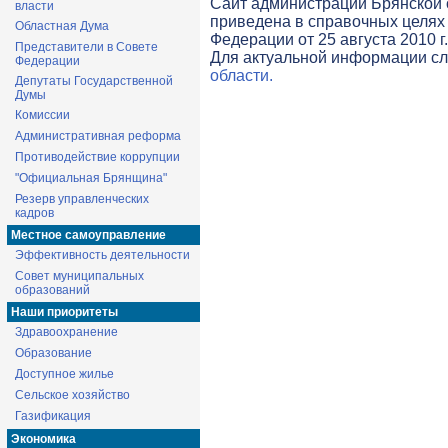
Cайт администрации Брянской о
власти
приведена в справочных целях 
Областная Дума
Федерации от 25 августа 2010 г
Представители в Совете
Для актуальной информации с
Федерации
области.
Депутаты Государственной
Думы
Комиссии
Административная реформа
Противодействие коррупции
"Официальная Брянщина"
Резерв управленческих
кадров
Местное самоуправление
Эффективность деятельности
Совет муниципальных
образований
Наши приоритеты
Здравоохранение
Образование
Доступное жилье
Сельское хозяйство
Газификация
Экономика