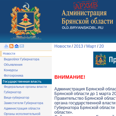
Новости
/
2013
/
Март
/
20
Новости
Видеоблог Губернатора
Объявления
Конкурсы
Фотохроника
ВНИМАНИЕ!
Государственная власть
Федеральные органы власти
Администрация Брянской облас
Губернатор
Брянской области до 1 марта 20
Вице-губернатор
Правительство Брянской облас
органа государственной власти 
Заместители Губернатора
Губернатора Брянской области
Администрация области
области».
Органы исполнительной