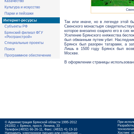
Казачество
Культура и искусство
Свен
Парки и пейзажи
Интернет-ресурсы
Так или иначе, но в легенде этой 
Свенского монастыря свидетельствуе
Субъекты РФ
которое внезапно озарило его в сих ме
Брянский филиал ФГУ
Усиление Брянского княжества беспоко
«Росгранстрой»
был обманным путем убит. Наследник
Специальные проекты
Брянск был разорен татарами, а за
Лишь в 1500 году Брянск был возв
Поиск
Москве.
Программное обеспечение
В оформлении страницы использова
При испол
© Администрация Брянской области 1995-2012
Разработк
241002, г. Брянск, просп. Ленина, 33
технологи
Телефон:(4832) 66-26-11, Факс: (4832) 41-13-10
Хостинг:
о
Направить электронное письмо или сообщение ...