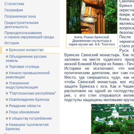
Смолен
Статистика
Брянск
окрест
География
бояре, 
Пограничная зона
Князь о
Градостроительная
являяс
деятельность
вопрос
безопас
Природопользование
После 
и охрана окружающей среды
Князь Роман Брянский.
Деревянная скульптура в
черниго
История
парке-музее им. А.К. Толстого
стало р
Брянское княжество
Руси. 
Брянске Свенский монастырь. Как п
Объединение русских
заложен на месте чудесного проз
земель
иконой Божией Матери из Киево - Печ
Торговая столица
Историки не исключают, что кн
политическим деятелем, мог сам со
Начало промышленной
революции
Место, где свершилось чудо, как 
чтобы Свенский монастырь мог иг
Ускоренная
защите Брянска с юга. Как и Чаши
индустриализация
расположен на одной из господств
"Партизанская республика"
рек, с его стен открывался велик
Освобождение Брянска
подступы защищены меловыми круча
Рождение области
Пора обновления
К обществу потребления
Накануне тысячелетия
Брянска