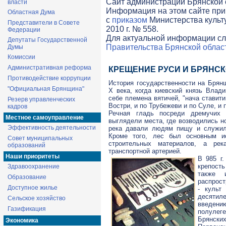
Cайт администрации Брянской о
власти
Информация на этом сайте при
Областная Дума
с
приказом
Министерства культ
Представители в Совете
2010 г. № 558.
Федерации
Для актуальной информации сл
Депутаты Государственной
Правительства Брянской облас
Думы
Комиссии
Административная реформа
КРЕЩЕНИЕ РУСИ И БРЯНС
Противодействие коррупции
История государственности на Брян
"Официальная Брянщина"
X века, когда киевский князь Влад
себе племена вятичей, "нача ставити
Резерв управленческих
Востри, и по Трубежеви и по Суле, и 
кадров
Речная гладь посреди дремучих 
Местное самоуправление
выглядели места, где возводились н
Эффективность деятельности
река давали людям пищу и служил
Кроме того, лес был основным и
Совет муниципальных
строительных материалов, а рек
образований
транспортной артерией.
Наши приоритеты
В 985 г.
крепос
Здравоохранение
также 
Образование
распрост
Доступное жилье
- культ
десятиле
Сельское хозяйство
введению
Газификация
полулег
Брянских
Экономика