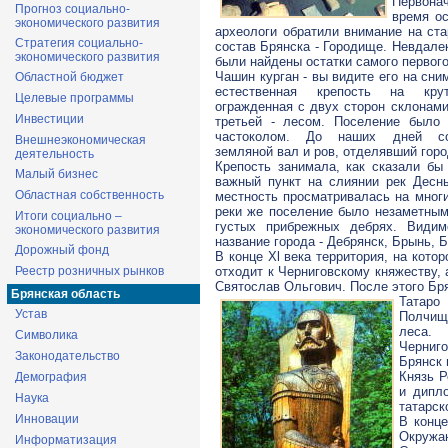
Первона
Прогноз социально-
время ос
экономического развития
археологи обратили внимание на ста
Стратегия социально-
состав Брянска - Городище. Невдале
экономического развития
были найдены остатки самого первого
Чашин курган - вы видите его на сним
Областной бюджет
естественная крепость на кру
Целевые программы
огражденная с двух сторон склонами
Инвестиции
третьей - лесом. Поселение было
частоколом. До наших дней со
Внешнеэкономическая
земляной вал и ров, отделявший горо
деятельность
Крепость занимала, как сказали бы 
Малый бизнес
важный пункт на слиянии рек Десн
Областная собственность
местность просматривалась на многи
реки же поселение было незаметным
Итоги социально –
густых прибрежных дебрях. Видим
экономического развития
название города - Дебрянск, Брынь, Б
Дорожный фонд
В конце Xl века территория, на кото
Реестр розничных рынков
отходит к Черниговскому княжеству, 
Святослав Ольгович. После этого Бря
Брянская область
Татаро
Устав
Полчищ
леса.
Символика
Черниго
Законодательство
Брянск 
Князь Р
Демография
и дипл
Наука
татарск
Инновации
В конце
Окружа
Информатизация