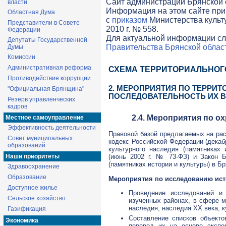
Cайт администрации Брянской о
власти
Информация на этом сайте при
Областная Дума
с
приказом
Министерства культ
Представители в Совете
2010 г. № 558.
Федерации
Для актуальной информации сл
Депутаты Государственной
Правительства Брянской облас
Думы
Комиссии
Административная реформа
СХЕМА ТЕРРИТОРИАЛЬНОГ
Противодействие коррупции
2. МЕРОПРИЯТИЯ ПО ТЕРРИ
"Официальная Брянщина"
ПОСЛЕДОВАТЕЛЬНОСТЬ ИХ 
Резерв управленческих
кадров
2.4. Мероприятия по о
Местное самоуправление
Эффективность деятельности
Правовой базой предлагаемых на ра
Совет муниципальных
кодекс Российской Федерации (декаб
образований
культурного наследия (памятниках
Наши приоритеты
(июнь 2002 г. №
73-ФЗ
) и Закон 
(памятниках истории и культуры) в Бря
Здравоохранение
Образование
Мероприятия по исследованию
ист
Доступное жилье
Проведение исследований и 
Сельское хозяйство
изученных районах, в сфере 
наследия, наследия ХХ века, 
Газификация
Составление списков объекто
Экономика
перевод их на основе экспе