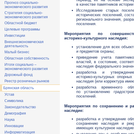
Прогноз социально-
в качестве памятников истории
экономического развития
Исследование старых посел
Стратегия социально-
исторических поселений, сост
экономического развития
регионального значения, разр
Областной бюджет
поселения.
Целевые программы
Мероприятия по совершенс
Инвестиции
историко-культурного
наследия:
Внешнеэкономическая
деятельность
установление для всех объект
и предметов охраны;
Малый бизнес
приведение учета памятник
Областная собственность
властей, в состояние, соотве
Итоги социально –
наследия федерального значен
экономического развития
разработка и утвержден
Дорожный фонд
историко-культурных
опорных 
наследия (или корректура име
Реестр розничных рынков
разработка временного об
Брянская область
по установлению градострои
Устав
поселений.
Символика
Мероприятия по сохранению и р
Законодательство
наследие:
Демография
разработка и утверждение об
Наука
сохранению наследия и
рек
Инновации
имеющих культурное наследие
Информатизация
выделение зон с особыми усл