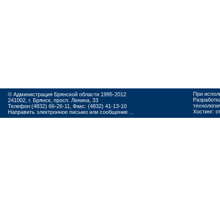
При испол
© Администрация Брянской области 1995-2012
Разработк
241002, г. Брянск, просп. Ленина, 33
технологи
Телефон:(4832) 66-26-11, Факс: (4832) 41-13-10
Хостинг:
о
Направить электронное письмо или сообщение ...