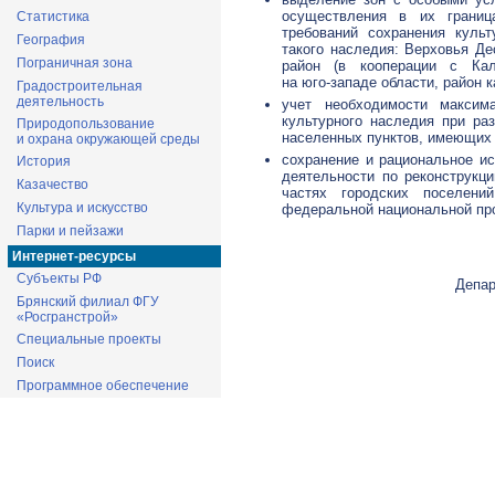
осуществления в их границ
Статистика
требований сохранения куль
География
такого наследия: Верховья Д
Пограничная зона
район (в кооперации с Кал
на
юго-западе
области, район 
Градостроительная
деятельность
учет необходимости максима
культурного наследия при ра
Природопользование
населенных пунктов, имеющих 
и охрана окружающей среды
сохранение и рациональное и
История
деятельности по реконструкц
Казачество
частях городских поселени
Культура и искусство
федеральной национальной пр
Парки и пейзажи
Интернет-ресурсы
Субъекты РФ
Депар
Брянский филиал ФГУ
«Росгранстрой»
Специальные проекты
Поиск
Программное обеспечение