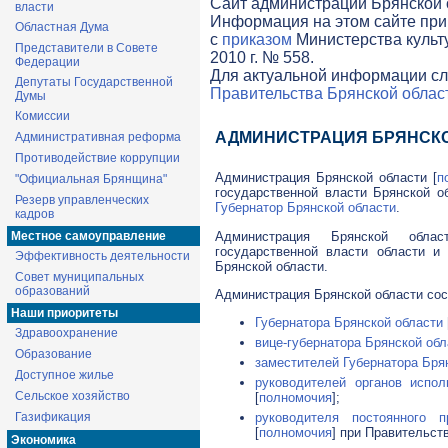
Cайт администрации Брянской о
власти
Информация на этом сайте при
Областная Дума
с
приказом
Министерства культ
Представители в Совете
2010 г. № 558.
Федерации
Для актуальной информации сл
Депутаты Государственной
Правительства Брянской облас
Думы
Комиссии
АДМИНИСТРАЦИЯ БРЯНСК
Административная реформа
Противодействие коррупции
Администрация Брянской области [
п
"Официальная Брянщина"
государственной власти Брянской о
Резерв управленческих
Губернатор Брянской области
.
кадров
Администрация Брянской обла
Местное самоуправление
государственной власти области и
Эффективность деятельности
Брянской области.
Совет муниципальных
образований
Администрация Брянской области сос
Наши приоритеты
Губернатора Брянской области
Здравоохранение
вице-губернатора Брянской обл
Образование
заместителей Губернатора Бря
Доступное жилье
руководителей органов испол
Сельское хозяйство
[
полномочия
];
Газификация
руководителя постоянного п
[
полномочия
] при Правительст
Экономика