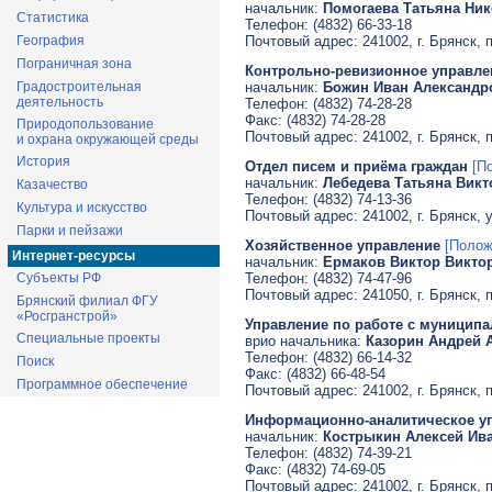
начальник:
Помогаева Татьяна Ник
Статистика
Телефон: (4832) 66-33-18
Почтовый адрес: 241002, г. Брянск, 
География
Пограничная зона
Контрольно-ревизионное управл
начальник:
Божин Иван Александр
Градостроительная
деятельность
Телефон: (4832) 74-28-28
Факс: (4832) 74-28-28
Природопользование
Почтовый адрес: 241002, г. Брянск, 
и охрана окружающей среды
История
Отдел писем и приёма граждан
[П
начальник:
Лебедева Татьяна Викт
Казачество
Телефон: (4832) 74-13-36
Культура и искусство
Почтовый адрес: 241002, г. Брянск, у
Парки и пейзажи
Хозяйственное управление
[Полож
Интернет-ресурсы
начальник:
Ермаков Виктор Викто
Телефон: (4832) 74-47-96
Субъекты РФ
Почтовый адрес: 241050, г. Брянск, 
Брянский филиал ФГУ
«Росгранстрой»
Управление по работе с муници
Специальные проекты
врио начальника:
Казорин Андрей 
Телефон: (4832) 66-14-32
Поиск
Факс: (4832) 66-48-54
Программное обеспечение
Почтовый адрес: 241002, г. Брянск, 
Информационно-аналитическое у
начальник:
Кострыкин Алексей Ив
Телефон: (4832) 74-39-21
Факс: (4832) 74-69-05
Почтовый адрес: 241002, г. Брянск, 