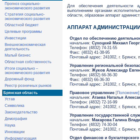
Прогноз социально-
Для обеспечения деятельности а
экономического развития
выполнением органами исполнительн
Стратегия социально-
области, образован аппарат админист
экономического развития
Областной бюджет
АППАРАТ АДМИНИСТРАЦИИ
Целевые программы
Отдел по обеспечению деятельно
Инвестиции
начальник:
Сухоцкий Михаил Геор
Внешнеэкономическая
Телефон: (4832) 74-31-55
деятельность
Факс: (4832) 41-38-95
Малый бизнес
Почтовый адрес: 241002, г. Брянск, 
Областная собственность
Управление региональной безопа
Итоги социально –
начальник:
Жуков Александр Евге
экономического развития
Телефон: (4832) 66-36-30
Дорожный фонд
Факс: (4832) 66-36-30
Почтовый адрес: 241002, г. Брянск, 
Реестр розничных рынков
Правовое управление
[Положение]
Брянская область
начальник:
Атаева Наталья Алекса
Устав
Телефон: (4832) 72-16-99
Символика
Почтовый адрес: 241002, г. Брянск, 
Законодательство
Управление государственной слу
Демография
начальник:
Макарова Галина Влад
Телефон: (4832) 74-30-04
Наука
Почтовый адрес: 241002, г. Брянск, 
Инновации
Отдел финансов и бухгалтерского
Информатизация