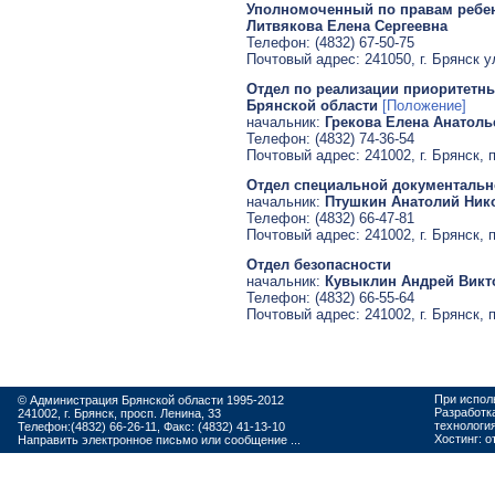
Уполномоченный по правам ребен
Литвякова Елена Сергеевна
Телефон: (4832) 67-50-75
Почтовый адрес: 241050, г. Брянск у
Отдел по реализации приоритетн
Брянской области
[Положение]
начальник:
Грекова Елена Анатоль
Телефон: (4832) 74-36-54
Почтовый адрес: 241002, г. Брянск, 
Отдел специальной документальн
начальник:
Птушкин Анатолий Ник
Телефон: (4832) 66-47-81
Почтовый адрес: 241002, г. Брянск, 
Отдел безопасности
начальник:
Кувыклин Андрей Викт
Телефон: (4832) 66-55-64
Почтовый адрес: 241002, г. Брянск, 
При испол
© Администрация Брянской области 1995-2012
Разработк
241002, г. Брянск, просп. Ленина, 33
технологи
Телефон:(4832) 66-26-11, Факс: (4832) 41-13-10
Хостинг:
о
Направить электронное письмо или сообщение ...