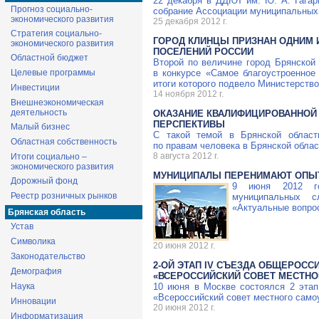
22 декабря в ДДЮТ им.
Ю. А. Гагар
Прогноз социально-
собрание Ассоциации муниципальных 
экономического развития
25 декабря 2012 г.
Стратегия социально-
ГОРОД КЛИНЦЫ ПРИЗНАН ОДНИМ
экономического развития
ПОСЕЛЕНИЙ РОССИИ
Областной бюджет
Второй по величине город Брянской 
Целевые программы
в конкурсе «Самое благоустроенное 
итоги которого подвело Министерство
Инвестиции
14 ноября 2012 г.
Внешнеэкономическая
деятельность
ОКАЗАНИЕ КВАЛИФИЦИРОВАННОЙ
ПЕРСПЕКТИВЫ
Малый бизнес
С такой темой в Брянской облас
Областная собственность
по правам человека в Брянской облас
8 августа 2012 г.
Итоги социально –
экономического развития
МУНИЦИПАЛЫ ПЕРЕНИМАЮТ ОПЫТ
Дорожный фонд
9 июня 2012 го
Реестр розничных рынков
муниципальных 
«Актуальные вопро
Брянская область
Устав
Символика
20 июня 2012 г.
Законодательство
2-ОЙ ЭТАП IV СЪЕЗДА ОБЩЕРОС
Демография
«ВСЕРОССИЙСКИЙ СОВЕТ МЕСТНО
Наука
10 июня в Москве состоялся 2 эта
«Всероссийский совет местного само
Инновации
20 июня 2012 г.
Информатизация