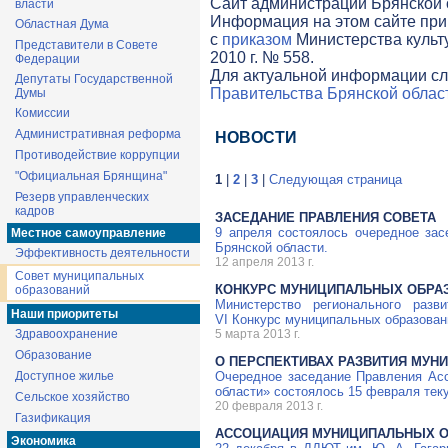
Cайт администрации Брянской о
власти
Информация на этом сайте при
Областная Дума
с
приказом
Министерства культ
Представители в Совете
2010 г. № 558.
Федерации
Для актуальной информации сл
Депутаты Государственной
Правительства Брянской облас
Думы
Комиссии
Административная реформа
НОВОСТИ
Противодействие коррупции
"Официальная Брянщина"
1
|
2
|
3
|
Следующая страница
Резерв управленческих
кадров
ЗАСЕДАНИЕ ПРАВЛЕНИЯ СОВЕТА
9 апреля состоялось очередное за
Местное самоуправление
Брянской области.
Эффективность деятельности
12 апреля 2013 г.
Совет муниципальных
КОНКУРС МУНИЦИПАЛЬНЫХ ОБРА
образований
Министерство регионального раз
Наши приоритеты
VI Конкурс муниципальных образован
Здравоохранение
5 марта 2013 г.
Образование
О ПЕРСПЕКТИВАХ РАЗВИТИЯ МУН
Доступное жилье
Очередное заседание Правления Ас
области» состоялось 15 февраля тек
Сельское хозяйство
20 февраля 2013 г.
Газификация
АССОЦИАЦИЯ МУНИЦИПАЛЬНЫХ О
Экономика