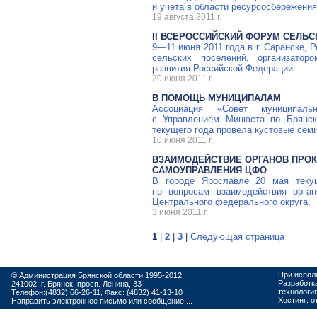
и учета в области ресурсосбережения
19 августа 2011 г.
II ВСЕРОССИЙСКИЙ ФОРУМ СЕЛЬ
9—11 июня
2011 года в г. Саранске,
сельских поселений, организатор
развития Российской Федерации.
20 июня 2011 г.
В ПОМОЩЬ МУНИЦИПАЛАМ
Ассоциация «Совет муниципаль
с Управлением Минюста по Брянск
текущего года провела кустовые сем
10 июня 2011 г.
ВЗАИМОДЕЙСТВИЕ ОРГАНОВ ПРОК
САМОУПРАВЛЕНИЯ ЦФО
В городе Ярославле 20 мая теку
по вопросам взаимодействия орган
Центрального федерального округа.
3 июня 2011 г.
1
|
2
|
3
|
Следующая страница
При испол
© Администрация Брянской области 1995-2012
Разработк
241002, г. Брянск, просп. Ленина, 33
технологи
Телефон:(4832) 66-26-11, Факс: (4832) 41-13-10
Хостинг:
о
Направить электронное письмо или сообщение ...