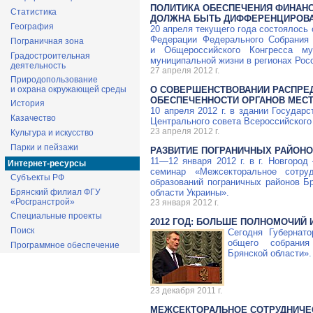
ПОЛИТИКА ОБЕСПЕЧЕНИЯ ФИНАН
Статистика
ДОЛЖНА БЫТЬ ДИФФЕРЕНЦИРОВА
География
20 апреля текущего года состоялось
Федерации Федерального Собрания
Пограничная зона
и Общероссийского Конгресса му
Градостроительная
муниципальной жизни в регионах Росс
деятельность
27 апреля 2012 г.
Природопользование
и охрана окружающей среды
О СОВЕРШЕНСТВОВАНИИ РАСПРЕ
ОБЕСПЕЧЕННОСТИ ОРГАНОВ МЕС
История
10 апреля 2012 г. в здании Госуда
Казачество
Центрального совета Всероссийского
23 апреля 2012 г.
Культура и искусство
Парки и пейзажи
РАЗВИТИЕ ПОГРАНИЧНЫХ РАЙОНО
11—12 января
2012 г. в г. Новгород
Интернет-ресурсы
семинар «Межсекторальное сотру
Субъекты РФ
образований пограничных районов Б
Брянский филиал ФГУ
области Украины».
«Росгранстрой»
23 января 2012 г.
Специальные проекты
2012 ГОД: БОЛЬШЕ ПОЛНОМОЧИЙ
Поиск
Сегодня Губернат
общего собрания
Программное обеспечение
Брянской области».
23 декабря 2011 г.
МЕЖСЕКТОРАЛЬНОЕ СОТРУДНИЧЕС